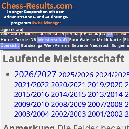
Logged on: Gast
Arabic
ARM
AZE
BIH
BUL
CAT
CHN
CRO
CZE
DEN
ENG
ESP
FAI
FIN
FRA
GER
GRE
INA
I
Home
TurnierDB
Meisterschaft
Foto-Galerie
Meldekartei
El
Übersicht
Bundesliga
Wien Vereine
Betriebe
Niederöst.
Burgenl
Laufende Meisterschaft
2026/2027
2025/2026
2024/202
2021/2022
2020/2021
2019/2020
2
2015/2016
2014/2015
2013/2014
2
2009/2010
2008/2009
2007/2008
2
2003/2004
2002/2003
2001/2002
2
Anmerkung
Die Felder bedeut