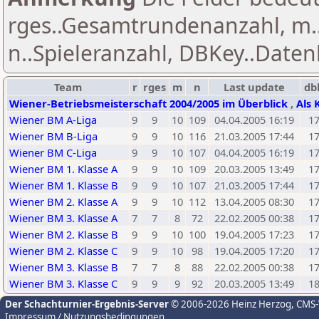
rges..Gesamtrundenanzahl, m.
n..Spieleranzahl, DBKey..Daten
Team
r
rges
m
n
Last update
db
Wiener-Betriebsmeisterschaft 2004/2005 im Überblick
,
Als 
Wiener BM A-Liga
9
9
10
109
04.04.2005 16:19
1
Wiener BM B-Liga
9
9
10
116
21.03.2005 17:44
1
Wiener BM C-Liga
9
9
10
107
04.04.2005 16:19
1
Wiener BM 1. Klasse A
9
9
10
109
20.03.2005 13:49
1
Wiener BM 1. Klasse B
9
9
10
107
21.03.2005 17:44
1
Wiener BM 2. Klasse A
9
9
10
112
13.04.2005 08:30
1
Wiener BM 3. Klasse A
7
7
8
72
22.02.2005 00:38
1
Wiener BM 2. Klasse B
9
9
10
100
19.04.2005 17:23
1
Wiener BM 2. Klasse C
9
9
10
98
19.04.2005 17:20
1
Wiener BM 3. Klasse B
7
7
8
88
22.02.2005 00:38
1
Wiener BM 3. Klasse C
9
9
9
92
20.03.2005 13:49
1
Der Schachturnier-Ergebnis-Server
© 2006-2026 Heinz Herzog
, CMS
Impressum / Nutzungsbedingungen