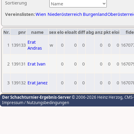
Sortierung
Vereinslisten:
Wien
Niederösterreich
Burgenland
Oberösterrei
Nr.
pnr
name
sex
elo
eloalt
diff
abg
anz
pkt
eloi
fide
Erat
1
139133
w
0
0
0
0
0
0
16707
Andras
2
139131
Erat Ivan
0
0
0
0
0
0
16707
3
139132
Erat Janez
0
0
0
0
0
0
16707
Der Schachturnier-Ergebnis-Server
© 2006-2026 Heinz Herzog
, CMS
Impressum / Nutzungsbedingungen