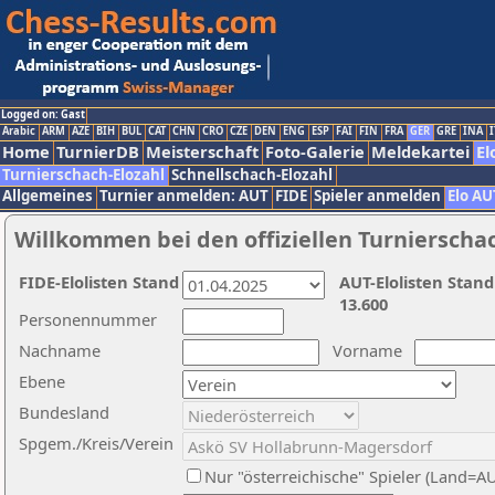
Logged on: Gast
Arabic
ARM
AZE
BIH
BUL
CAT
CHN
CRO
CZE
DEN
ENG
ESP
FAI
FIN
FRA
GER
GRE
INA
I
Home
TurnierDB
Meisterschaft
Foto-Galerie
Meldekartei
El
Turnierschach-Elozahl
Schnellschach-Elozahl
Allgemeines
Turnier anmelden: AUT
FIDE
Spieler anmelden
Elo AU
Willkommen bei den offiziellen Turnierscha
FIDE-Elolisten Stand
AUT-Elolisten Stand
13.600
Personennummer
Nachname
Vorname
Ebene
Bundesland
Spgem./Kreis/Verein
Nur "österreichische" Spieler (Land=A