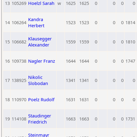
13
105269
Hoelzl Sarah
w
1625
1625
0
0
0
0
Kandra
14
106264
1523
1523
0
0
0
1814
Herbert
Klausegger
15
106682
1559
1559
0
0
0
1810
Alexander
16
109738
Nagler Franz
1644
1644
0
0
0
1747
Nikolic
17
138925
1341
1341
0
0
0
0
Slobodan
18
110970
Poelz Rudolf
1631
1631
0
0
0
0
Staudinger
19
114108
1663
1663
0
0
0
1731
Friedrich
Steinmayr