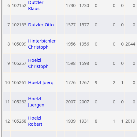
Dutzler
6
102152
1730
1730
0
0
0
0
Klaus
7
102153
Dutzler Otto
1577
1577
0
0
0
0
Hinterbichler
8
105099
1956
1956
0
0
0
2044
Christoph
Hoelzl
9
105257
1598
1598
0
0
0
0
Christoph
10
105261
Hoelzl Joerg
1776
1767
9
2
1
0
Hoelzl
11
105262
2007
2007
0
0
0
0
Juergen
Hoelzl
12
105268
1939
1931
8
1
1
2019
Robert