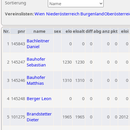
Sortierung
Vereinslisten:
Wien
Niederösterreich
Burgenland
Oberösterrei
Nr.
pnr
name
sex
elo
eloalt
diff
abg
anz
pkt
eloi
Bachleitner
1
145843
0
0
0
0
0
0
Daniel
Bauhofer
2
145247
1230
1230
0
0
0
0
Sebastian
Bauhofer
3
145246
1310
1310
0
0
0
0
Matthias
4
145248
Berger Leon
0
0
0
0
0
0
Brandstetter
5
101275
1965
1965
0
0
0
2012
Dieter