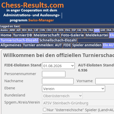
Logged on: Gast
Arabic
ARM
AZE
BIH
BUL
CAT
CHN
CRO
CZE
DEN
ENG
ESP
FAI
FIN
FRA
GER
GRE
INA
I
Home
TurnierDB
Meisterschaft
Foto-Galerie
Meldekartei
El
Turnierschach-Elozahl
Schnellschach-Elozahl
Allgemeines
Turnier anmelden: AUT
FIDE
Spieler anmelden
Elo AU
Willkommen bei den offiziellen Turnierscha
FIDE-Elolisten Stand
AUT-Elolisten Stand
6.936
Personennummer
Nachname
Vorname
Ebene
Bundesland
Spgem./Kreis/Verein
Nur "österreichische" Spieler (Land=A