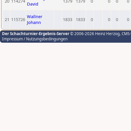
20
114274
1379
1379
0
0
0
0
David
Wallner
21
115726
1833
1833
0
0
0
0
Johann
Der Schachturnier-Ergebnis-Server
© 2006-2026 Heinz Herzog
, CMS
Impressum / Nutzungsbedingungen