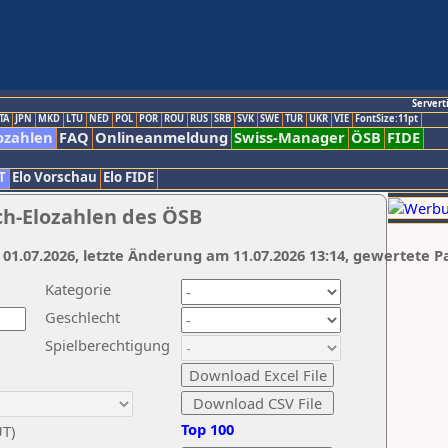
Servert
TA
JPN
MKD
LTU
NED
POL
POR
ROU
RUS
SRB
SVK
SWE
TUR
UKR
VIE
FontSize:11pt
ozahlen
FAQ
Onlineanmeldung
Swiss-Manager
ÖSB
FIDE
T
Elo Vorschau
Elo FIDE
ch-Elozahlen des ÖSB
 01.07.2026, letzte Änderung am 11.07.2026 13:14, gewertete P
Kategorie
Geschlecht
Spielberechtigung
Top 100
UT)