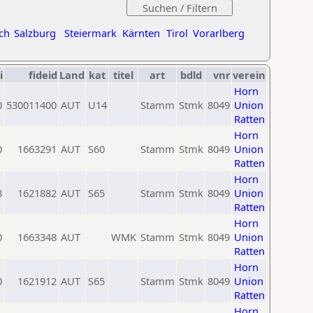
ch
Salzburg
Steiermark
Kärnten
Tirol
Vorarlberg
i
fideid
Land
kat
titel
art
bdld
vnr
verein
Horn
0
530011400
AUT
U14
Stamm
Stmk
8049
Union
Ratten
Horn
0
1663291
AUT
S60
Stamm
Stmk
8049
Union
Ratten
Horn
8
1621882
AUT
S65
Stamm
Stmk
8049
Union
Ratten
Horn
0
1663348
AUT
WMK
Stamm
Stmk
8049
Union
Ratten
Horn
0
1621912
AUT
S65
Stamm
Stmk
8049
Union
Ratten
Horn