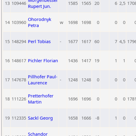
Morgenbesser
13
109446
1585
1565
20
6
2,5
170
Rupert Jun.
Ohorodnyk
14
103960
w
1698
1698
0
0
0
Petra
15
148294
Perl Tobias
-
1677
1617
60
7
4,5
179
16
148617
Pichler Florian
1436
1417
19
1
1
Pillhofer Paul-
17
147678
-
1248
1248
0
0
0
Laurence
Pretterhofer
18
111226
1696
1696
0
0
0
178
Martin
19
112335
Sackl Georg
1658
1666
-8
1
0
Schandor