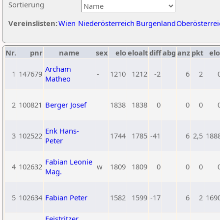
Sortierung
Vereinslisten:
Wien
Niederösterreich
Burgenland
Oberösterrei
Nr.
pnr
name
sex
elo
eloalt
diff
abg
anz
pkt
elo
Archam
1
147679
-
1210
1212
-2
6
2
Matheo
2
100821
Berger Josef
1838
1838
0
0
0
Enk Hans-
3
102522
1744
1785
-41
6
2,5
188
Peter
Fabian Leonie
4
102632
w
1809
1809
0
0
0
Mag.
5
102634
Fabian Peter
1582
1599
-17
6
2
169
Feistritzer