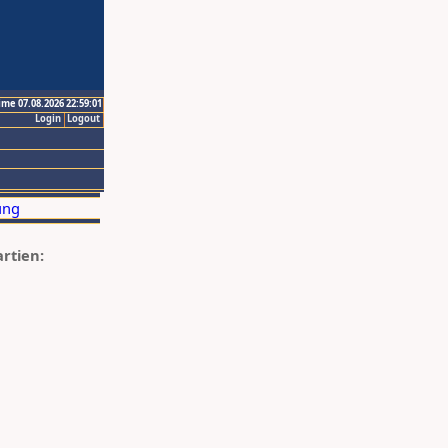
ime 07.08.2026 22:59:01
Login
Logout
artien: