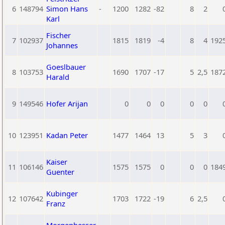
6
148794
Simon Hans
-
1200
1282
-82
8
2
Karl
Fischer
7
102937
1815
1819
-4
8
4
192
Johannes
Goeslbauer
8
103753
1690
1707
-17
5
2,5
187
Harald
9
149546
Hofer Arijan
0
0
0
0
0
10
123951
Kadan Peter
1477
1464
13
5
3
Kaiser
11
106146
1575
1575
0
0
0
184
Guenter
Kubinger
12
107642
1703
1722
-19
6
2,5
Franz