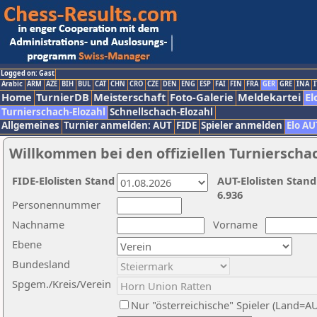
Logged on: Gast
Arabic
ARM
AZE
BIH
BUL
CAT
CHN
CRO
CZE
DEN
ENG
ESP
FAI
FIN
FRA
GER
GRE
INA
I
Home
TurnierDB
Meisterschaft
Foto-Galerie
Meldekartei
El
Turnierschach-Elozahl
Schnellschach-Elozahl
Allgemeines
Turnier anmelden: AUT
FIDE
Spieler anmelden
Elo AU
Willkommen bei den offiziellen Turnierscha
FIDE-Elolisten Stand
AUT-Elolisten Stand
6.936
Personennummer
Nachname
Vorname
Ebene
Bundesland
Spgem./Kreis/Verein
Nur "österreichische" Spieler (Land=A