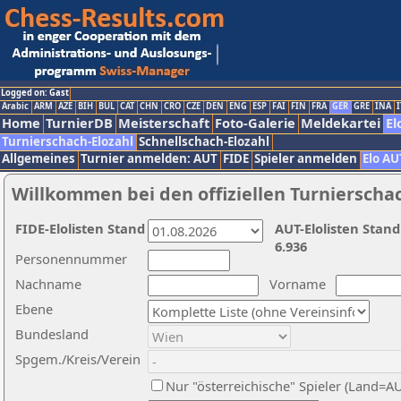
Logged on: Gast
Arabic
ARM
AZE
BIH
BUL
CAT
CHN
CRO
CZE
DEN
ENG
ESP
FAI
FIN
FRA
GER
GRE
INA
I
Home
TurnierDB
Meisterschaft
Foto-Galerie
Meldekartei
El
Turnierschach-Elozahl
Schnellschach-Elozahl
Allgemeines
Turnier anmelden: AUT
FIDE
Spieler anmelden
Elo AU
Willkommen bei den offiziellen Turnierscha
FIDE-Elolisten Stand
AUT-Elolisten Stand
6.936
Personennummer
Nachname
Vorname
Ebene
Bundesland
Spgem./Kreis/Verein
Nur "österreichische" Spieler (Land=A