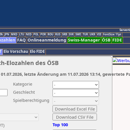
Servert
TA
JPN
MKD
LTU
NED
POL
POR
ROU
RUS
SRB
SVK
SWE
TUR
UKR
VIE
FontSize:11pt
ozahlen
FAQ
Onlineanmeldung
Swiss-Manager
ÖSB
FIDE
T
Elo Vorschau
Elo FIDE
ch-Elozahlen des ÖSB
 01.07.2026, letzte Änderung am 11.07.2026 13:14, gewertete P
Kategorie
Geschlecht
Spielberechtigung
Top 100
UT)