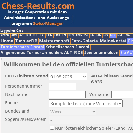
Logged on: Gast
Arabic
ARM
AZE
BIH
BUL
CAT
CHN
CRO
CZE
DEN
ENG
ESP
FAI
FIN
FRA
GER
GRE
INA
I
Home
TurnierDB
Meisterschaft
Foto-Galerie
Meldekartei
El
Turnierschach-Elozahl
Schnellschach-Elozahl
Allgemeines
Turnier anmelden: AUT
FIDE
Spieler anmelden
Elo AU
Willkommen bei den offiziellen Turnierscha
FIDE-Elolisten Stand
AUT-Elolisten Stand
6.936
Personennummer
Nachname
Vorname
Ebene
Bundesland
Spgem./Kreis/Verein
Nur "österreichische" Spieler (Land=A