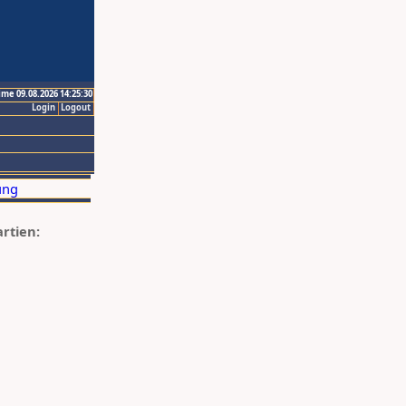
ime 09.08.2026 14:25:30
Login
Logout
artien: