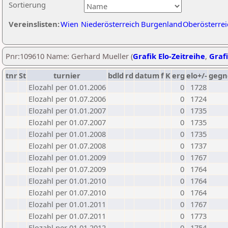
Sortierung
Vereinslisten:
Wien
Niederösterreich
Burgenland
Oberösterrei
Pnr:109610 Name: Gerhard Mueller (
Grafik Elo-Zeitreihe
,
Grafi
tnr
St
turnier
bdld
rd
datum
f
K
erg
elo+/-
gegn
Elozahl per 01.01.2006
0
1728
Elozahl per 01.07.2006
0
1724
Elozahl per 01.01.2007
0
1735
Elozahl per 01.07.2007
0
1735
Elozahl per 01.01.2008
0
1735
Elozahl per 01.07.2008
0
1737
Elozahl per 01.01.2009
0
1767
Elozahl per 01.07.2009
0
1764
Elozahl per 01.01.2010
0
1764
Elozahl per 01.07.2010
0
1764
Elozahl per 01.01.2011
0
1767
Elozahl per 01.07.2011
0
1773
Elozahl per 01.01.2012
0
1754