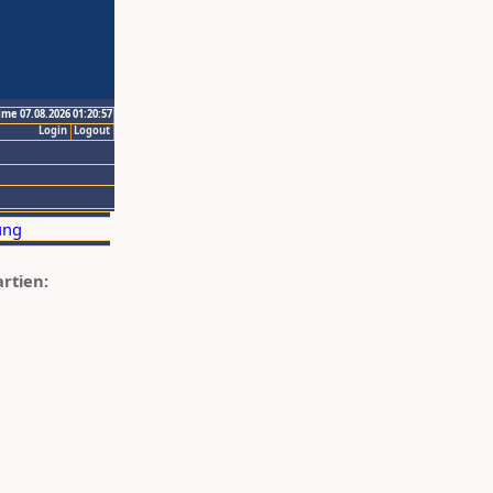
ime 07.08.2026 01:20:57
Login
Logout
artien: