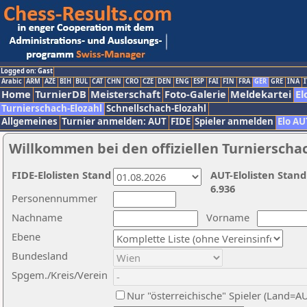
Logged on: Gast
Arabic
ARM
AZE
BIH
BUL
CAT
CHN
CRO
CZE
DEN
ENG
ESP
FAI
FIN
FRA
GER
GRE
INA
I
Home
TurnierDB
Meisterschaft
Foto-Galerie
Meldekartei
El
Turnierschach-Elozahl
Schnellschach-Elozahl
Allgemeines
Turnier anmelden: AUT
FIDE
Spieler anmelden
Elo AU
Willkommen bei den offiziellen Turnierscha
FIDE-Elolisten Stand
AUT-Elolisten Stand
6.936
Personennummer
Nachname
Vorname
Ebene
Bundesland
Spgem./Kreis/Verein
Nur "österreichische" Spieler (Land=A