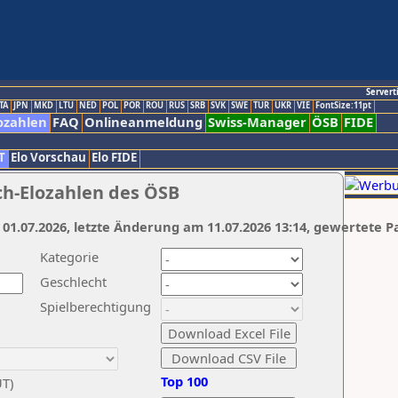
Servert
TA
JPN
MKD
LTU
NED
POL
POR
ROU
RUS
SRB
SVK
SWE
TUR
UKR
VIE
FontSize:11pt
ozahlen
FAQ
Onlineanmeldung
Swiss-Manager
ÖSB
FIDE
T
Elo Vorschau
Elo FIDE
ch-Elozahlen des ÖSB
 01.07.2026, letzte Änderung am 11.07.2026 13:14, gewertete P
Kategorie
Geschlecht
Spielberechtigung
Top 100
UT)