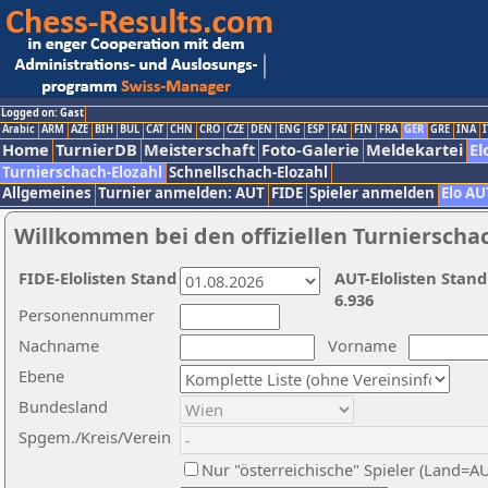
Logged on: Gast
Arabic
ARM
AZE
BIH
BUL
CAT
CHN
CRO
CZE
DEN
ENG
ESP
FAI
FIN
FRA
GER
GRE
INA
I
Home
TurnierDB
Meisterschaft
Foto-Galerie
Meldekartei
El
Turnierschach-Elozahl
Schnellschach-Elozahl
Allgemeines
Turnier anmelden: AUT
FIDE
Spieler anmelden
Elo AU
Willkommen bei den offiziellen Turnierscha
FIDE-Elolisten Stand
AUT-Elolisten Stand
6.936
Personennummer
Nachname
Vorname
Ebene
Bundesland
Spgem./Kreis/Verein
Nur "österreichische" Spieler (Land=A