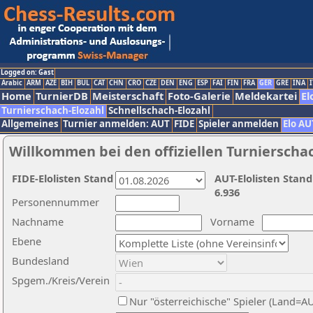
Logged on: Gast
Arabic
ARM
AZE
BIH
BUL
CAT
CHN
CRO
CZE
DEN
ENG
ESP
FAI
FIN
FRA
GER
GRE
INA
I
Home
TurnierDB
Meisterschaft
Foto-Galerie
Meldekartei
El
Turnierschach-Elozahl
Schnellschach-Elozahl
Allgemeines
Turnier anmelden: AUT
FIDE
Spieler anmelden
Elo AU
Willkommen bei den offiziellen Turnierscha
FIDE-Elolisten Stand
AUT-Elolisten Stand
6.936
Personennummer
Nachname
Vorname
Ebene
Bundesland
Spgem./Kreis/Verein
Nur "österreichische" Spieler (Land=A