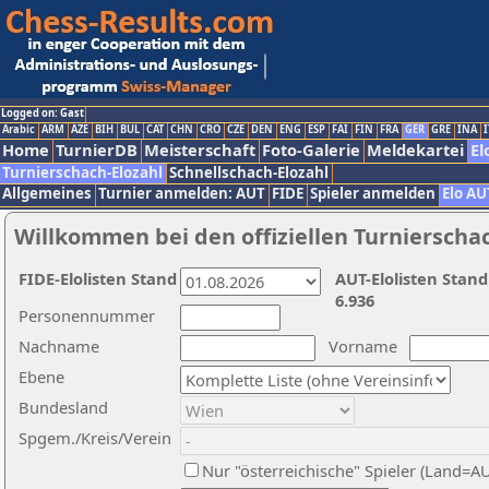
Logged on: Gast
Arabic
ARM
AZE
BIH
BUL
CAT
CHN
CRO
CZE
DEN
ENG
ESP
FAI
FIN
FRA
GER
GRE
INA
I
Home
TurnierDB
Meisterschaft
Foto-Galerie
Meldekartei
El
Turnierschach-Elozahl
Schnellschach-Elozahl
Allgemeines
Turnier anmelden: AUT
FIDE
Spieler anmelden
Elo AU
Willkommen bei den offiziellen Turnierscha
FIDE-Elolisten Stand
AUT-Elolisten Stand
6.936
Personennummer
Nachname
Vorname
Ebene
Bundesland
Spgem./Kreis/Verein
Nur "österreichische" Spieler (Land=A