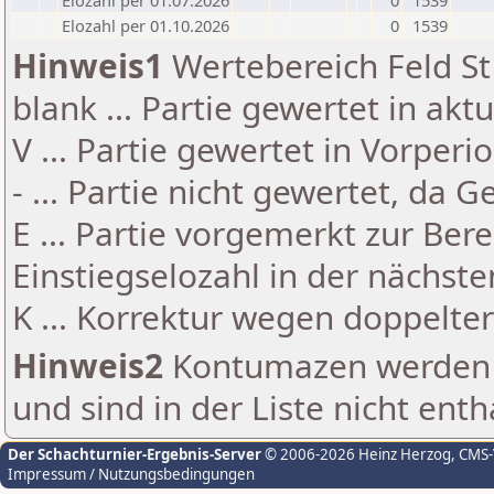
Elozahl per 01.07.2026
0
1539
Elozahl per 01.10.2026
0
1539
Hinweis1
Wertebereich Feld St 
blank ... Partie gewertet in akt
V ... Partie gewertet in Vorperi
- ... Partie nicht gewertet, da 
E ... Partie vorgemerkt zur Be
Einstiegselozahl in der nächst
K ... Korrektur wegen doppelt
Hinweis2
Kontumazen werden g
und sind in der Liste nicht enth
Der Schachturnier-Ergebnis-Server
© 2006-2026 Heinz Herzog
, CMS
Impressum / Nutzungsbedingungen