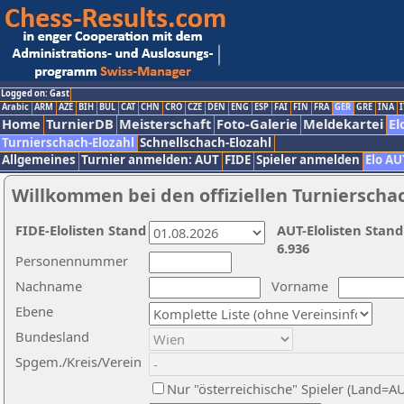
Logged on: Gast
Arabic
ARM
AZE
BIH
BUL
CAT
CHN
CRO
CZE
DEN
ENG
ESP
FAI
FIN
FRA
GER
GRE
INA
I
Home
TurnierDB
Meisterschaft
Foto-Galerie
Meldekartei
El
Turnierschach-Elozahl
Schnellschach-Elozahl
Allgemeines
Turnier anmelden: AUT
FIDE
Spieler anmelden
Elo AU
Willkommen bei den offiziellen Turnierscha
FIDE-Elolisten Stand
AUT-Elolisten Stand
6.936
Personennummer
Nachname
Vorname
Ebene
Bundesland
Spgem./Kreis/Verein
Nur "österreichische" Spieler (Land=A