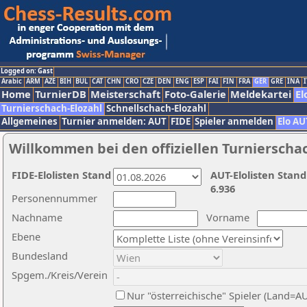
Logged on: Gast
Arabic
ARM
AZE
BIH
BUL
CAT
CHN
CRO
CZE
DEN
ENG
ESP
FAI
FIN
FRA
GER
GRE
INA
I
Home
TurnierDB
Meisterschaft
Foto-Galerie
Meldekartei
El
Turnierschach-Elozahl
Schnellschach-Elozahl
Allgemeines
Turnier anmelden: AUT
FIDE
Spieler anmelden
Elo AU
Willkommen bei den offiziellen Turnierscha
FIDE-Elolisten Stand
AUT-Elolisten Stand
6.936
Personennummer
Nachname
Vorname
Ebene
Bundesland
Spgem./Kreis/Verein
Nur "österreichische" Spieler (Land=A