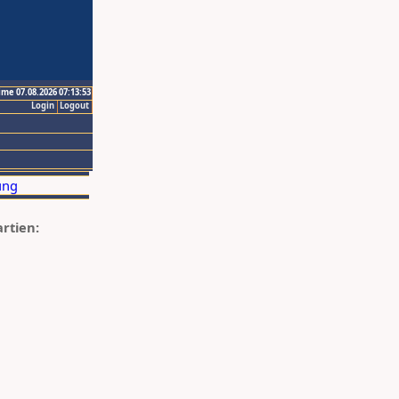
ime 07.08.2026 07:13:53
Login
Logout
artien: