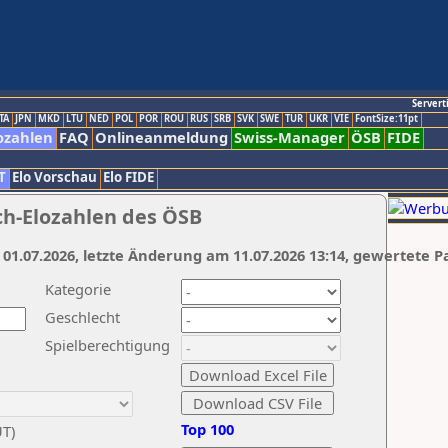
Servert
TA
JPN
MKD
LTU
NED
POL
POR
ROU
RUS
SRB
SVK
SWE
TUR
UKR
VIE
FontSize:11pt
ozahlen
FAQ
Onlineanmeldung
Swiss-Manager
ÖSB
FIDE
T
Elo Vorschau
Elo FIDE
ch-Elozahlen des ÖSB
 01.07.2026, letzte Änderung am 11.07.2026 13:14, gewertete P
Kategorie
Geschlecht
Spielberechtigung
Top 100
UT)