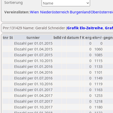
Sortierung
Vereinslisten:
Wien
Niederösterreich
Burgenland
Oberösterrei
Pnr:131429 Name: Gerald Schneider (
Grafik Elo-Zeitreihe
,
Graf
tnr
St
turnier
bdld
rd
datum
f
K
erg
elo+/-
gegn
Elozahl per 01.01.2015
0
0
Elozahl per 01.04.2015
0
1060
Elozahl per 01.07.2015
0
1085
Elozahl per 01.10.2015
0
1115
Elozahl per 01.01.2016
0
1133
Elozahl per 01.04.2016
0
1101
Elozahl per 01.07.2016
0
1149
Elozahl per 01.10.2016
0
1119
Elozahl per 01.01.2017
0
1163
Elozahl per 01.04.2017
0
1253
Elozahl per 01.07.2017
0
1218
Elozahl per 01.10.2017
0
1180
Elozahl per 01.01.2018
0
1122