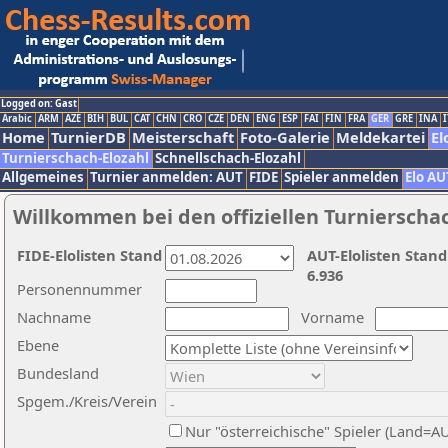
Logged on: Gast
Arabic
ARM
AZE
BIH
BUL
CAT
CHN
CRO
CZE
DEN
ENG
ESP
FAI
FIN
FRA
GER
GRE
INA
I
Home
TurnierDB
Meisterschaft
Foto-Galerie
Meldekartei
El
Turnierschach-Elozahl
Schnellschach-Elozahl
Allgemeines
Turnier anmelden: AUT
FIDE
Spieler anmelden
Elo AU
Willkommen bei den offiziellen Turnierscha
FIDE-Elolisten Stand
AUT-Elolisten Stand
6.936
Personennummer
Nachname
Vorname
Ebene
Bundesland
Spgem./Kreis/Verein
Nur "österreichische" Spieler (Land=A