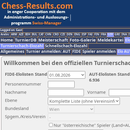
Logged on: Gast
Arabic
ARM
AZE
BIH
BUL
CAT
CHN
CRO
CZE
DEN
ENG
ESP
FAI
FIN
FRA
GER
GRE
INA
I
Home
TurnierDB
Meisterschaft
Foto-Galerie
Meldekartei
El
Turnierschach-Elozahl
Schnellschach-Elozahl
Allgemeines
Turnier anmelden: AUT
FIDE
Spieler anmelden
Elo AU
Willkommen bei den offiziellen Turnierscha
FIDE-Elolisten Stand
AUT-Elolisten Stand
6.936
Personennummer
Nachname
Vorname
Ebene
Bundesland
Spgem./Kreis/Verein
Nur "österreichische" Spieler (Land=A