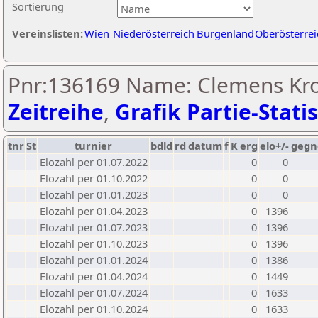
Sortierung
Vereinslisten:
Wien
Niederösterreich
Burgenland
Oberösterrei
Pnr:136169 Name: Clemens Krop
Zeitreihe
,
Grafik Partie-Statis
tnr
St
turnier
bdld
rd
datum
f
K
erg
elo+/-
gegn
Elozahl per 01.07.2022
0
0
Elozahl per 01.10.2022
0
0
Elozahl per 01.01.2023
0
0
Elozahl per 01.04.2023
0
1396
Elozahl per 01.07.2023
0
1396
Elozahl per 01.10.2023
0
1396
Elozahl per 01.01.2024
0
1386
Elozahl per 01.04.2024
0
1449
Elozahl per 01.07.2024
0
1633
Elozahl per 01.10.2024
0
1633