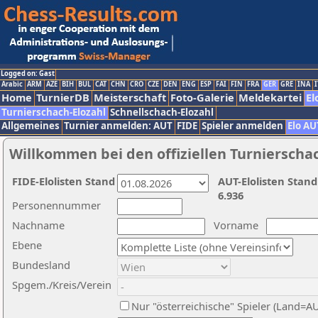
Logged on: Gast
Arabic
ARM
AZE
BIH
BUL
CAT
CHN
CRO
CZE
DEN
ENG
ESP
FAI
FIN
FRA
GER
GRE
INA
I
Home
TurnierDB
Meisterschaft
Foto-Galerie
Meldekartei
El
Turnierschach-Elozahl
Schnellschach-Elozahl
Allgemeines
Turnier anmelden: AUT
FIDE
Spieler anmelden
Elo AU
Willkommen bei den offiziellen Turnierscha
FIDE-Elolisten Stand
AUT-Elolisten Stand
6.936
Personennummer
Nachname
Vorname
Ebene
Bundesland
Spgem./Kreis/Verein
Nur "österreichische" Spieler (Land=A