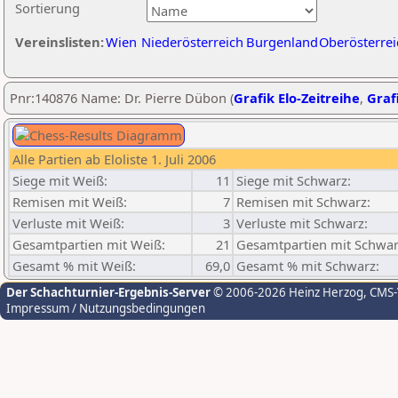
Sortierung
Vereinslisten:
Wien
Niederösterreich
Burgenland
Oberösterrei
Pnr:140876 Name: Dr. Pierre Dübon (
Grafik Elo-Zeitreihe
,
Grafi
Alle Partien ab Eloliste 1. Juli 2006
Siege mit Weiß:
11
Siege mit Schwarz:
Remisen mit Weiß:
7
Remisen mit Schwarz:
Verluste mit Weiß:
3
Verluste mit Schwarz:
Gesamtpartien mit Weiß:
21
Gesamtpartien mit Schwar
Gesamt % mit Weiß:
69,0
Gesamt % mit Schwarz:
Der Schachturnier-Ergebnis-Server
© 2006-2026 Heinz Herzog
, CMS
Impressum / Nutzungsbedingungen