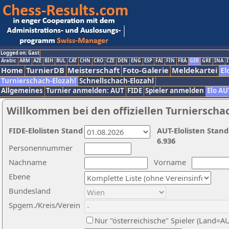
Logged on: Gast
Arabic
ARM
AZE
BIH
BUL
CAT
CHN
CRO
CZE
DEN
ENG
ESP
FAI
FIN
FRA
GER
GRE
INA
I
Home
TurnierDB
Meisterschaft
Foto-Galerie
Meldekartei
El
Turnierschach-Elozahl
Schnellschach-Elozahl
Allgemeines
Turnier anmelden: AUT
FIDE
Spieler anmelden
Elo AU
Willkommen bei den offiziellen Turnierscha
FIDE-Elolisten Stand
AUT-Elolisten Stand
6.936
Personennummer
Nachname
Vorname
Ebene
Bundesland
Spgem./Kreis/Verein
Nur "österreichische" Spieler (Land=A