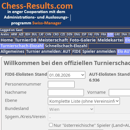
Logged on: Gast
Arabic
ARM
AZE
BIH
BUL
CAT
CHN
CRO
CZE
DEN
ENG
ESP
FAI
FIN
FRA
GER
GRE
INA
I
Home
TurnierDB
Meisterschaft
Foto-Galerie
Meldekartei
El
Turnierschach-Elozahl
Schnellschach-Elozahl
Allgemeines
Turnier anmelden: AUT
FIDE
Spieler anmelden
Elo AU
Willkommen bei den offiziellen Turnierscha
FIDE-Elolisten Stand
AUT-Elolisten Stand
6.936
Personennummer
Nachname
Vorname
Ebene
Bundesland
Spgem./Kreis/Verein
Nur "österreichische" Spieler (Land=A