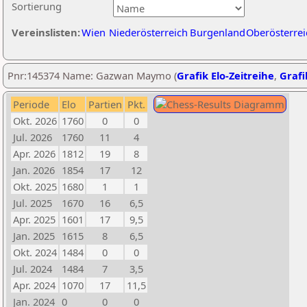
Sortierung
Vereinslisten:
Wien
Niederösterreich
Burgenland
Oberösterrei
Pnr:145374 Name: Gazwan Maymo (
Grafik Elo-Zeitreihe
,
Grafi
Periode
Elo
Partien
Pkt.
Okt. 2026
1760
0
0
Jul. 2026
1760
11
4
Apr. 2026
1812
19
8
Jan. 2026
1854
17
12
Okt. 2025
1680
1
1
Jul. 2025
1670
16
6,5
Apr. 2025
1601
17
9,5
Jan. 2025
1615
8
6,5
Okt. 2024
1484
0
0
Jul. 2024
1484
7
3,5
Apr. 2024
1070
17
11,5
Jan. 2024
0
0
0