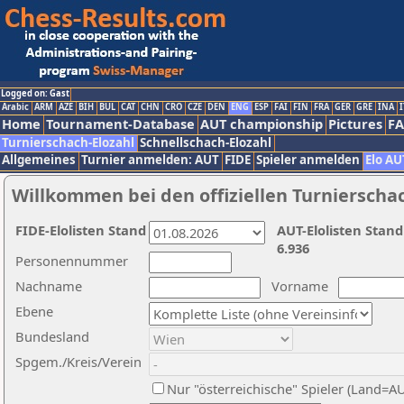
Logged on: Gast
Arabic
ARM
AZE
BIH
BUL
CAT
CHN
CRO
CZE
DEN
ENG
ESP
FAI
FIN
FRA
GER
GRE
INA
I
Home
Tournament-Database
AUT championship
Pictures
F
Turnierschach-Elozahl
Schnellschach-Elozahl
Allgemeines
Turnier anmelden: AUT
FIDE
Spieler anmelden
Elo AU
Willkommen bei den offiziellen Turnierscha
FIDE-Elolisten Stand
AUT-Elolisten Stand
6.936
Personennummer
Nachname
Vorname
Ebene
Bundesland
Spgem./Kreis/Verein
Nur "österreichische" Spieler (Land=A