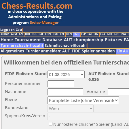
Logged on: Gast
Arabic
ARM
AZE
BIH
BUL
CAT
CHN
CRO
CZE
DEN
ENG
ESP
FAI
FIN
FRA
GER
GRE
INA
I
Home
Tournament-Database
AUT championship
Pictures
F
Turnierschach-Elozahl
Schnellschach-Elozahl
Allgemeines
Turnier anmelden: AUT
FIDE
Spieler anmelden
Elo AU
Willkommen bei den offiziellen Turnierscha
FIDE-Elolisten Stand
AUT-Elolisten Stand
6.936
Personennummer
Nachname
Vorname
Ebene
Bundesland
Spgem./Kreis/Verein
Nur "österreichische" Spieler (Land=A