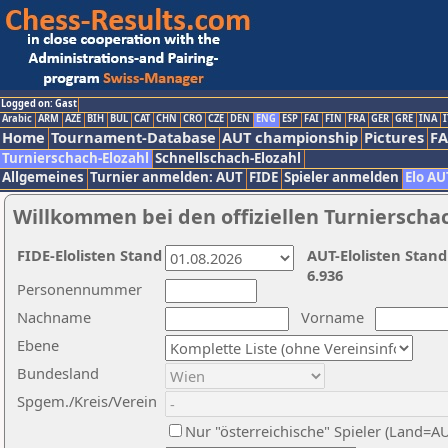
Logged on: Gast
Arabic
ARM
AZE
BIH
BUL
CAT
CHN
CRO
CZE
DEN
ENG
ESP
FAI
FIN
FRA
GER
GRE
INA
I
Home
Tournament-Database
AUT championship
Pictures
F
Turnierschach-Elozahl
Schnellschach-Elozahl
Allgemeines
Turnier anmelden: AUT
FIDE
Spieler anmelden
Elo AU
Willkommen bei den offiziellen Turnierscha
FIDE-Elolisten Stand
AUT-Elolisten Stand
6.936
Personennummer
Nachname
Vorname
Ebene
Bundesland
Spgem./Kreis/Verein
Nur "österreichische" Spieler (Land=A