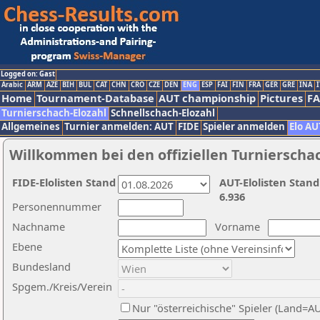
Logged on: Gast
Arabic
ARM
AZE
BIH
BUL
CAT
CHN
CRO
CZE
DEN
ENG
ESP
FAI
FIN
FRA
GER
GRE
INA
I
Home
Tournament-Database
AUT championship
Pictures
F
Turnierschach-Elozahl
Schnellschach-Elozahl
Allgemeines
Turnier anmelden: AUT
FIDE
Spieler anmelden
Elo AU
Willkommen bei den offiziellen Turnierscha
FIDE-Elolisten Stand
AUT-Elolisten Stand
6.936
Personennummer
Nachname
Vorname
Ebene
Bundesland
Spgem./Kreis/Verein
Nur "österreichische" Spieler (Land=A