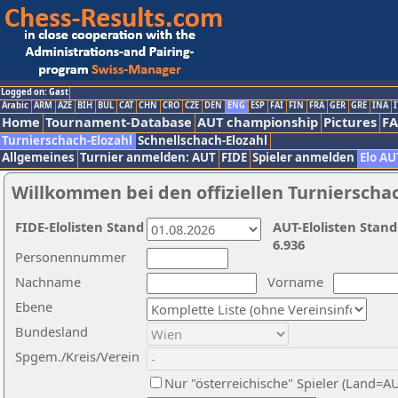
Logged on: Gast
Arabic
ARM
AZE
BIH
BUL
CAT
CHN
CRO
CZE
DEN
ENG
ESP
FAI
FIN
FRA
GER
GRE
INA
I
Home
Tournament-Database
AUT championship
Pictures
F
Turnierschach-Elozahl
Schnellschach-Elozahl
Allgemeines
Turnier anmelden: AUT
FIDE
Spieler anmelden
Elo AU
Willkommen bei den offiziellen Turnierscha
FIDE-Elolisten Stand
AUT-Elolisten Stand
6.936
Personennummer
Nachname
Vorname
Ebene
Bundesland
Spgem./Kreis/Verein
Nur "österreichische" Spieler (Land=A