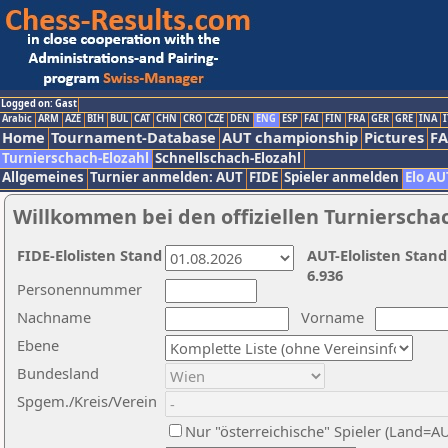
Logged on: Gast
Arabic
ARM
AZE
BIH
BUL
CAT
CHN
CRO
CZE
DEN
ENG
ESP
FAI
FIN
FRA
GER
GRE
INA
I
Home
Tournament-Database
AUT championship
Pictures
F
Turnierschach-Elozahl
Schnellschach-Elozahl
Allgemeines
Turnier anmelden: AUT
FIDE
Spieler anmelden
Elo AU
Willkommen bei den offiziellen Turnierscha
FIDE-Elolisten Stand
AUT-Elolisten Stand
6.936
Personennummer
Nachname
Vorname
Ebene
Bundesland
Spgem./Kreis/Verein
Nur "österreichische" Spieler (Land=A