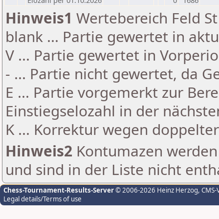
Elozahl per 01.10.2026
0
1686
Hinweis1
Wertebereich Feld St 
blank ... Partie gewertet in akt
V ... Partie gewertet in Vorperi
- ... Partie nicht gewertet, da 
E ... Partie vorgemerkt zur Be
Einstiegselozahl in der nächst
K ... Korrektur wegen doppelt
Hinweis2
Kontumazen werden g
und sind in der Liste nicht enth
Chess-Tournament-Results-Server
© 2006-2026 Heinz Herzog
, CMS-
Legal details/Terms of use