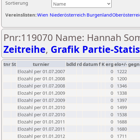
Sortierung
Vereinslisten:
Wien
Niederösterreich
Burgenland
Oberösterrei
Pnr:119070 Name: Hannah So
Zeitreihe
,
Grafik Partie-Statis
tnr
St
turnier
bdld
rd
datum
f
K
erg
elo+/-
gegn
Elozahl per 01.07.2007
0
1222
Elozahl per 01.01.2008
0
1200
Elozahl per 01.07.2008
0
1346
Elozahl per 01.01.2009
0
1338
Elozahl per 01.07.2009
0
1397
Elozahl per 01.01.2010
0
1499
Elozahl per 01.07.2010
0
1538
Elozahl per 01.01.2011
0
1688
Elozahl per 01.07.2011
0
1680
Elozahl per 01.01.2012
0
1711