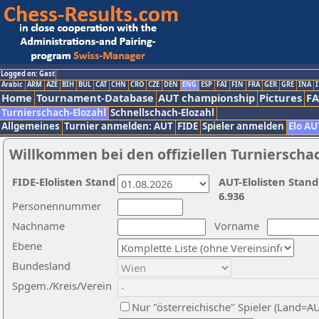
Logged on: Gast
Arabic
ARM
AZE
BIH
BUL
CAT
CHN
CRO
CZE
DEN
ENG
ESP
FAI
FIN
FRA
GER
GRE
INA
I
Home
Tournament-Database
AUT championship
Pictures
F
Turnierschach-Elozahl
Schnellschach-Elozahl
Allgemeines
Turnier anmelden: AUT
FIDE
Spieler anmelden
Elo AU
Willkommen bei den offiziellen Turnierscha
FIDE-Elolisten Stand
AUT-Elolisten Stand
6.936
Personennummer
Nachname
Vorname
Ebene
Bundesland
Spgem./Kreis/Verein
Nur "österreichische" Spieler (Land=A