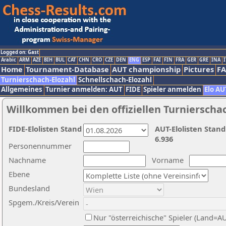
Logged on: Gast
Arabic
ARM
AZE
BIH
BUL
CAT
CHN
CRO
CZE
DEN
ENG
ESP
FAI
FIN
FRA
GER
GRE
INA
I
Home
Tournament-Database
AUT championship
Pictures
F
Turnierschach-Elozahl
Schnellschach-Elozahl
Allgemeines
Turnier anmelden: AUT
FIDE
Spieler anmelden
Elo AU
Willkommen bei den offiziellen Turnierscha
FIDE-Elolisten Stand
AUT-Elolisten Stand
6.936
Personennummer
Nachname
Vorname
Ebene
Bundesland
Spgem./Kreis/Verein
Nur "österreichische" Spieler (Land=A