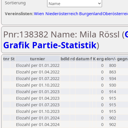
Sortierung
Vereinslisten:
Wien
Niederösterreich
Burgenland
Oberösterrei
Pnr:138382 Name: Mila Rössl (
Grafik Partie-Statistik
)
tnr
St
turnier
bdld
rd
datum
f
K
erg
elo+/-
gegn
Elozahl per 01.01.2022
0
800
Elozahl per 01.04.2022
0
863
Elozahl per 01.07.2022
0
934
Elozahl per 01.10.2022
0
930
Elozahl per 01.01.2023
0
914
Elozahl per 01.04.2023
0
915
Elozahl per 01.07.2023
0
915
Elozahl per 01.10.2023
0
915
Elozahl per 01.01.2024
0
902
Elozahl per 01.04.2024
0
902