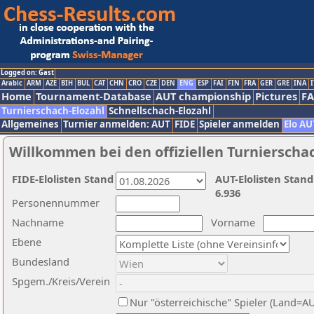
Logged on: Gast
Arabic
ARM
AZE
BIH
BUL
CAT
CHN
CRO
CZE
DEN
ENG
ESP
FAI
FIN
FRA
GER
GRE
INA
I
Home
Tournament-Database
AUT championship
Pictures
F
Turnierschach-Elozahl
Schnellschach-Elozahl
Allgemeines
Turnier anmelden: AUT
FIDE
Spieler anmelden
Elo AU
Willkommen bei den offiziellen Turnierscha
FIDE-Elolisten Stand
AUT-Elolisten Stand
6.936
Personennummer
Nachname
Vorname
Ebene
Bundesland
Spgem./Kreis/Verein
Nur "österreichische" Spieler (Land=A