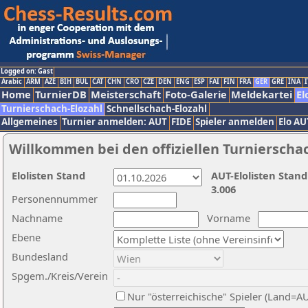
Logged on: Gast
Arabic
ARM
AZE
BIH
BUL
CAT
CHN
CRO
CZE
DEN
ENG
ESP
FAI
FIN
FRA
GER
GRE
INA
I
Home
TurnierDB
Meisterschaft
Foto-Galerie
Meldekartei
El
Turnierschach-Elozahl
Schnellschach-Elozahl
Allgemeines
Turnier anmelden: AUT
FIDE
Spieler anmelden
Elo AU
Willkommen bei den offiziellen Turnierscha
Elolisten Stand
AUT-Elolisten Stand
3.006
Personennummer
Nachname
Vorname
Ebene
Bundesland
Spgem./Kreis/Verein
Nur "österreichische" Spieler (Land=A