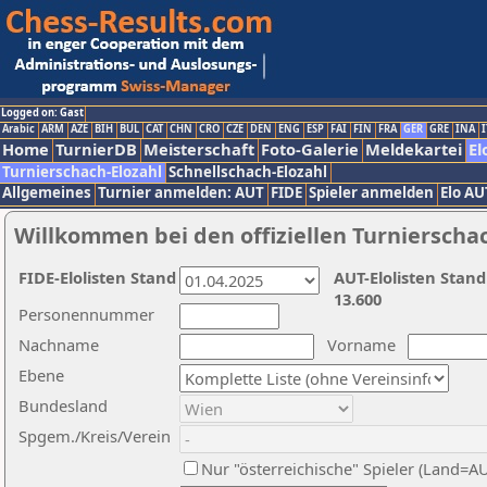
Logged on: Gast
Arabic
ARM
AZE
BIH
BUL
CAT
CHN
CRO
CZE
DEN
ENG
ESP
FAI
FIN
FRA
GER
GRE
INA
I
Home
TurnierDB
Meisterschaft
Foto-Galerie
Meldekartei
El
Turnierschach-Elozahl
Schnellschach-Elozahl
Allgemeines
Turnier anmelden: AUT
FIDE
Spieler anmelden
Elo AU
Willkommen bei den offiziellen Turnierscha
FIDE-Elolisten Stand
AUT-Elolisten Stand
13.600
Personennummer
Nachname
Vorname
Ebene
Bundesland
Spgem./Kreis/Verein
Nur "österreichische" Spieler (Land=A