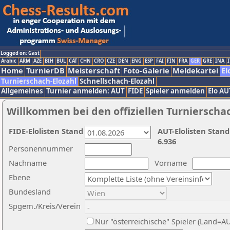
Logged on: Gast
Arabic
ARM
AZE
BIH
BUL
CAT
CHN
CRO
CZE
DEN
ENG
ESP
FAI
FIN
FRA
GER
GRE
INA
I
Home
TurnierDB
Meisterschaft
Foto-Galerie
Meldekartei
El
Turnierschach-Elozahl
Schnellschach-Elozahl
Allgemeines
Turnier anmelden: AUT
FIDE
Spieler anmelden
Elo AU
Willkommen bei den offiziellen Turnierscha
FIDE-Elolisten Stand
AUT-Elolisten Stand
6.936
Personennummer
Nachname
Vorname
Ebene
Bundesland
Spgem./Kreis/Verein
Nur "österreichische" Spieler (Land=A