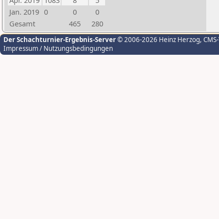
Apr. 2019
1083
8
5
Jan. 2019
0
0
0
Gesamt
465
280
Der Schachturnier-Ergebnis-Server
© 2006-2026 Heinz Herzog
, CMS
Impressum / Nutzungsbedingungen