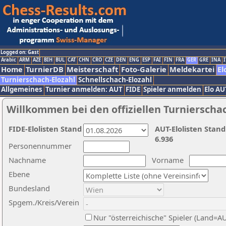
Logged on: Gast
Arabic
ARM
AZE
BIH
BUL
CAT
CHN
CRO
CZE
DEN
ENG
ESP
FAI
FIN
FRA
GER
GRE
INA
I
Home
TurnierDB
Meisterschaft
Foto-Galerie
Meldekartei
El
Turnierschach-Elozahl
Schnellschach-Elozahl
Allgemeines
Turnier anmelden: AUT
FIDE
Spieler anmelden
Elo AU
Willkommen bei den offiziellen Turnierscha
FIDE-Elolisten Stand
AUT-Elolisten Stand
6.936
Personennummer
Nachname
Vorname
Ebene
Bundesland
Spgem./Kreis/Verein
Nur "österreichische" Spieler (Land=A