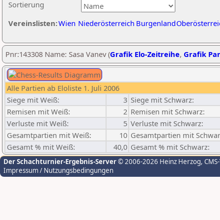
Sortierung
Vereinslisten:
Wien
Niederösterreich
Burgenland
Oberösterrei
Pnr:143308 Name: Sasa Vanev (
Grafik Elo-Zeitreihe
,
Grafik Par
Alle Partien ab Eloliste 1. Juli 2006
Siege mit Weiß:
3
Siege mit Schwarz:
Remisen mit Weiß:
2
Remisen mit Schwarz:
Verluste mit Weiß:
5
Verluste mit Schwarz:
Gesamtpartien mit Weiß:
10
Gesamtpartien mit Schwar
Gesamt % mit Weiß:
40,0
Gesamt % mit Schwarz:
Der Schachturnier-Ergebnis-Server
© 2006-2026 Heinz Herzog
, CMS
Impressum / Nutzungsbedingungen