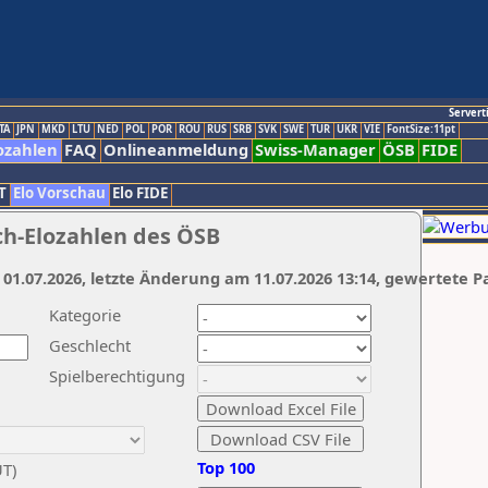
Servert
TA
JPN
MKD
LTU
NED
POL
POR
ROU
RUS
SRB
SVK
SWE
TUR
UKR
VIE
FontSize:11pt
ozahlen
FAQ
Onlineanmeldung
Swiss-Manager
ÖSB
FIDE
T
Elo Vorschau
Elo FIDE
ch-Elozahlen des ÖSB
 01.07.2026, letzte Änderung am 11.07.2026 13:14, gewertete P
Kategorie
Geschlecht
Spielberechtigung
Top 100
UT)