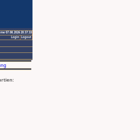
ime 07.08.2026 20:37:33
Login
Logout
artien: