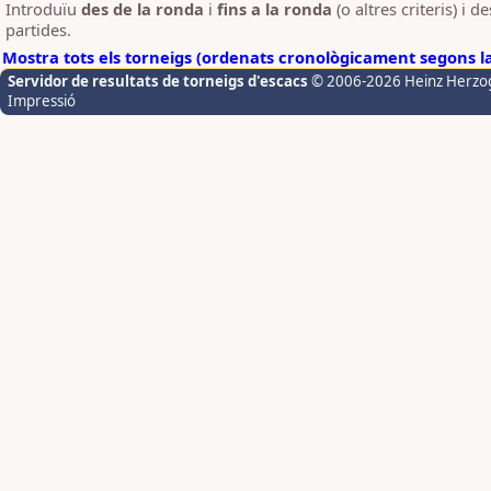
Introduïu
des de la ronda
i
fins a la ronda
(o altres criteris) i 
partides.
Mostra tots els torneigs (ordenats cronològicament segons l
Servidor de resultats de torneigs d'escacs
© 2006-2026 Heinz Herzo
Impressió