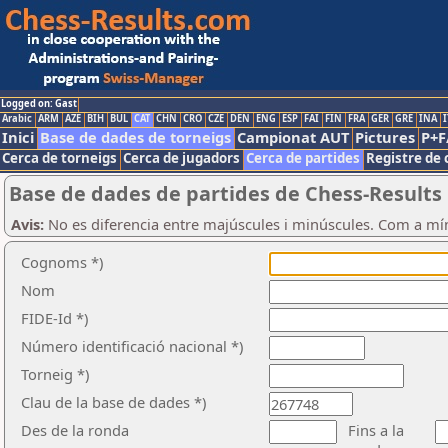
Logged on: Gast
Arabic
ARM
AZE
BIH
BUL
CAT
CHN
CRO
CZE
DEN
ENG
ESP
FAI
FIN
FRA
GER
GRE
INA
I
Inici
Base de dades de torneigs
Campionat AUT
Pictures
P+F
Cerca de torneigs
Cerca de jugadors
Cerca de partides
Registre de 
Base de dades de partides de Chess-Results
Avis:
No es diferencia entre majúscules i minúscules. Com a mí
Cognoms *)
Nom
FIDE-Id *)
Número identificació nacional *)
Torneig *)
Clau de la base de dades *)
Des de la ronda
Fins a la