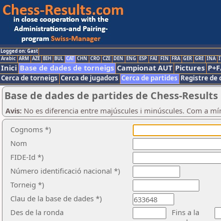
Logged on: Gast
Arabic
ARM
AZE
BIH
BUL
CAT
CHN
CRO
CZE
DEN
ENG
ESP
FAI
FIN
FRA
GER
GRE
INA
I
Inici
Base de dades de torneigs
Campionat AUT
Pictures
P+F
Cerca de torneigs
Cerca de jugadors
Cerca de partides
Registre de 
Base de dades de partides de Chess-Results
Avis:
No es diferencia entre majúscules i minúscules. Com a mí
Cognoms *)
Nom
FIDE-Id *)
Número identificació nacional *)
Torneig *)
Clau de la base de dades *)
Des de la ronda
Fins a la