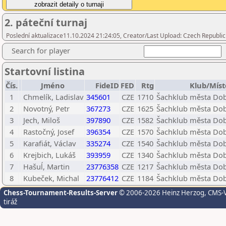
2. páteční turnaj
Poslední aktualizace11.10.2024 21:24:05, Creator/Last Upload: Czech Republic
Search for player
Startovní listina
Čís.
Jméno
FideID
FED
Rtg
Klub/Míst
1
Chmelík, Ladislav
345601
CZE
1710
Šachklub města Dobr
2
Novotný, Petr
367273
CZE
1625
Šachklub města Dobr
3
Jech, Miloš
397890
CZE
1582
Šachklub města Dobr
4
Rastočný, Josef
396354
CZE
1570
Šachklub města Dobr
5
Karafiát, Václav
335274
CZE
1540
Šachklub města Dobr
6
Krejbich, Lukáš
393959
CZE
1340
Šachklub města Dobr
7
Hašuĺ, Martin
23776358
CZE
1217
Šachklub města Dobr
8
Kubeček, Michal
23776412
CZE
1184
Šachklub města Dobr
Chess-Tournament-Results-Server
© 2006-2026 Heinz Herzog
, CMS-
tiráž