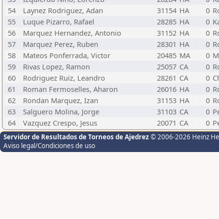
54
Laynez Rodriguez, Adan
31154
HA
0
R
55
Luque Pizarro, Rafael
28285
HA
0
K
56
Marquez Hernandez, Antonio
31152
HA
0
R
57
Marquez Perez, Ruben
28301
HA
0
R
58
Mateos Ponferrada, Victor
20485
MA
0
M
59
Rivas Lopez, Ramon
25057
CA
0
R
60
Rodriguez Ruiz, Leandro
28261
CA
0
C
61
Roman Fermoselles, Aharon
26016
HA
0
R
62
Rondan Marquez, Izan
31153
HA
0
R
63
Salguero Molina, Jorge
31103
CA
0
Pe
64
Vazquez Crespo, Jesus
20071
CA
0
P
Servidor de Resultados de Torneos de Ajedrez
© 2006-2026 Heinz H
Aviso legal/Condiciones de uso