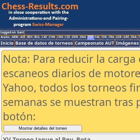
Logged on: Gast
Arabic
ARM
AZE
BIH
BUL
CAT
CHN
CRO
CZE
DEN
ENG
ESP
FAI
FIN
FRA
GER
GRE
INA
I
Inicio
Base de datos de torneos
Campeonato AUT
Imágenes
Nota: Para reducir la carga 
escaneos diarios de motor
Yahoo, todos los torneos f
semanas se muestran tras p
botón:
XV Torneo Jaque al Rey. Rota