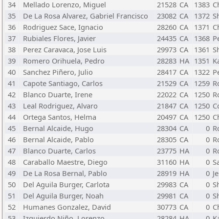
34
Mellado Lorenzo, Miguel
21528
CA
1383
C
35
De La Rosa Alvarez, Gabriel Francisco
23082
CA
1372
S
36
Rodriguez Sace, Ignacio
28260
CA
1371
C
37
Rubiales Flores, Javier
24435
CA
1368
Pe
38
Perez Caravaca, Jose Luis
29973
CA
1361
S
39
Romero Orihuela, Pedro
28283
HA
1351
K
40
Sanchez Piñero, Julio
28417
CA
1322
P
41
Capote Santiago, Carlos
21529
CA
1259
R
42
Blanco Duarte, Irene
22022
CA
1250
R
43
Leal Rodriguez, Alvaro
21847
CA
1250
C
44
Ortega Santos, Helma
20497
CA
1250
C
45
Bernal Alcaide, Hugo
28304
CA
0
R
46
Bernal Alcaide, Pablo
28305
CA
0
R
47
Blanco Duarte, Carlos
23775
HA
0
R
48
Caraballo Maestre, Diego
31160
HA
0
S
49
De La Rosa Bernal, Pablo
28919
HA
0
J
50
Del Aguila Burger, Carlota
29983
CA
0
S
51
Del Aguila Burger, Noah
29981
CA
0
S
52
Humanes Gonzalez, David
30773
CA
0
C
53
Izquierdo Niño, Lorenzo
28284
HA
0
K