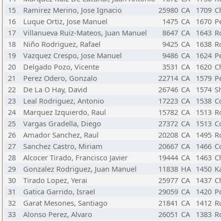
15
Ramirez Merino, Jose Ignacio
25980
CA
1709
C
16
Luque Ortiz, Jose Manuel
1475
CA
1670
P
17
Villanueva Ruiz-Mateos, Juan Manuel
8647
CA
1643
R
18
Niño Rodriguez, Rafael
9425
CA
1638
R
19
Vazquez Crespo, Jose Manuel
9486
CA
1624
P
20
Delgado Pozo, Vicente
3531
CA
1620
C
21
Perez Odero, Gonzalo
22714
CA
1579
P
22
De La O Hay, David
26746
CA
1574
S
23
Leal Rodriguez, Antonio
17223
CA
1538
C
24
Marquez Izquierdo, Raul
15782
CA
1513
R
25
Vargas Gradella, Diego
27372
CA
1513
C
26
Amador Sanchez, Raul
20208
CA
1495
R
27
Sanchez Castro, Miriam
20667
CA
1466
C
28
Alcocer Tirado, Francisco Javier
19444
CA
1463
C
29
Gonzalez Rodriguez, Juan Manuel
11838
HA
1450
K
30
Tirado Lopez, Yerai
25977
CA
1437
C
31
Gatica Garrido, Israel
29059
CA
1420
P
32
Garat Mesones, Santiago
21841
CA
1412
R
33
Alonso Perez, Alvaro
26051
CA
1383
R