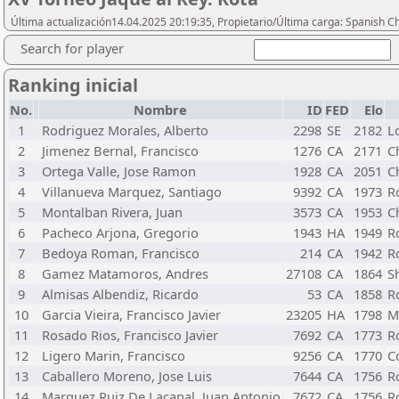
Última actualización14.04.2025 20:19:35, Propietario/Última carga: Spanish C
Search for player
Ranking inicial
No.
Nombre
ID
FED
Elo
1
Rodriguez Morales, Alberto
2298
SE
2182
L
2
Jimenez Bernal, Francisco
1276
CA
2171
C
3
Ortega Valle, Jose Ramon
1928
CA
2051
C
4
Villanueva Marquez, Santiago
9392
CA
1973
R
5
Montalban Rivera, Juan
3573
CA
1953
C
6
Pacheco Arjona, Gregorio
1943
HA
1949
R
7
Bedoya Roman, Francisco
214
CA
1942
R
8
Gamez Matamoros, Andres
27108
CA
1864
S
9
Almisas Albendiz, Ricardo
53
CA
1858
R
10
Garcia Vieira, Francisco Javier
23205
HA
1798
M
11
Rosado Rios, Francisco Javier
7692
CA
1773
R
12
Ligero Marin, Francisco
9256
CA
1770
C
13
Caballero Moreno, Jose Luis
7644
CA
1756
R
14
Marquez Ruiz De Lacanal, Juan Antonio
7672
CA
1756
R