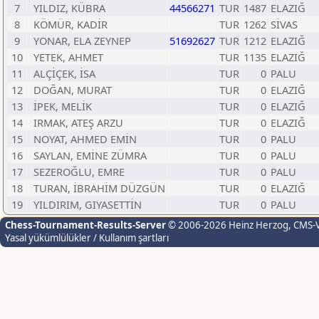
7
YILDIZ, KÜBRA
44566271
TUR
1487
ELAZIĞ
8
KÖMÜR, KADİR
TUR
1262
SİVAS
9
YONAR, ELA ZEYNEP
51692627
TUR
1212
ELAZIĞ
10
YETEK, AHMET
TUR
1135
ELAZIĞ
11
ALÇİÇEK, İSA
TUR
0
PALU
12
DOĞAN, MURAT
TUR
0
ELAZIĞ
13
İPEK, MELİK
TUR
0
ELAZIĞ
14
IRMAK, ATEŞ ARZU
TUR
0
ELAZIĞ
15
NOYAT, AHMED EMİN
TUR
0
PALU
16
SAYLAN, EMİNE ZÜMRA
TUR
0
PALU
17
SEZEROĞLU, EMRE
TUR
0
PALU
18
TURAN, İBRAHİM DÜZGÜN
TUR
0
ELAZIĞ
19
YILDIRIM, GIYASETTİN
TUR
0
PALU
Chess-Tournament-Results-Server
© 2006-2026 Heinz Herzog
, CMS-
Yasal yükümlülükler / Kullanım şartları