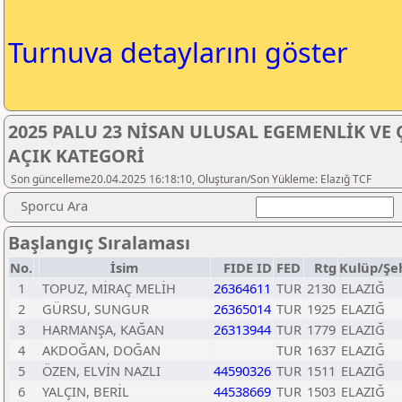
Turnuva detaylarını göster
2025 PALU 23 NİSAN ULUSAL EGEMENLİK V
AÇIK KATEGORİ
Son güncelleme20.04.2025 16:18:10, Oluşturan/Son Yükleme: Elazığ TCF
Sporcu Ara
Başlangıç Sıralaması
No.
İsim
FIDE ID
FED
Rtg
Kulüp/Şe
1
TOPUZ, MİRAÇ MELİH
26364611
TUR
2130
ELAZIĞ
2
GÜRSU, SUNGUR
26365014
TUR
1925
ELAZIĞ
3
HARMANŞA, KAĞAN
26313944
TUR
1779
ELAZIĞ
4
AKDOĞAN, DOĞAN
TUR
1637
ELAZIĞ
5
ÖZEN, ELVİN NAZLI
44590326
TUR
1511
ELAZIĞ
6
YALÇIN, BERİL
44538669
TUR
1503
ELAZIĞ