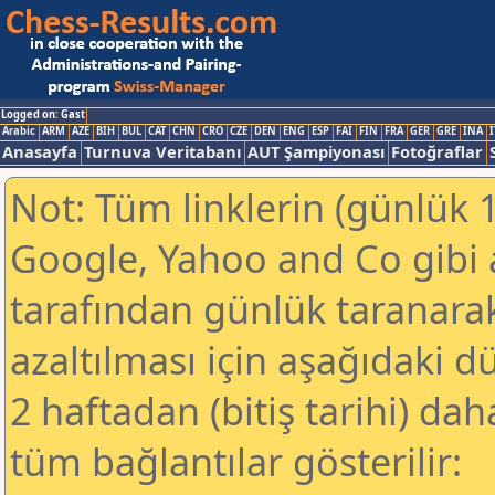
Logged on: Gast
Arabic
ARM
AZE
BIH
BUL
CAT
CHN
CRO
CZE
DEN
ENG
ESP
FAI
FIN
FRA
GER
GRE
INA
I
Anasayfa
Turnuva Veritabanı
AUT Şampiyonası
Fotoğraflar
Not: Tüm linklerin (günlük 1
Google, Yahoo and Co gibi
tarafından günlük taranar
azaltılması için aşağıdaki 
2 haftadan (bitiş tarihi) dah
tüm bağlantılar gösterilir: