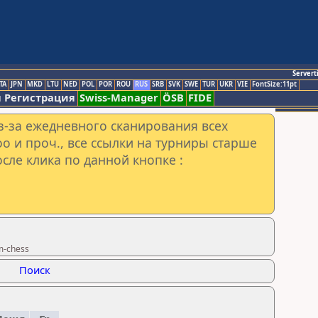
Servert
TA
JPN
MKD
LTU
NED
POL
POR
ROU
RUS
SRB
SVK
SWE
TUR
UKR
VIE
FontSize:11pt
 Регистрация
Swiss-Manager
ÖSB
FIDE
з-за ежедневного сканирования всех
o и проч., все ссылки на турниры старше
сле клика по данной кнопке :
m-chess
Поиск