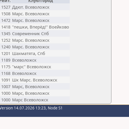
Рейт.
Клуб/Город
1527
Ддют. Всеволожск
1508
Марс. Всеволожск
1472
Марс. Всеволожск
1418
"пешки, Вперёд!" Воейково
1345
Современник Спб
1252
Марс. Всеволожск
1240
Марс. Всеволожск
1201
Шахматята, Спб
1189
Всеволожск
1175
"марс" Всеволожск
1168
Всеволожск
1091
Шк Марс. Всеволожск
1007
Марс, Всеволожск
1000
Марс, Всеволожск
1000
Марс Всеволожск
Version 14.07.2026 13:23, Node S1