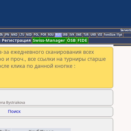
Servert
TA
JPN
MKD
LTU
NED
POL
POR
ROU
RUS
SRB
SVK
SWE
TUR
UKR
VIE
FontSize:11pt
 Регистрация
Swiss-Manager
ÖSB
FIDE
з-за ежедневного сканирования всех
o и проч., все ссылки на турниры старше
сле клика по данной кнопке :
na Bystriakova
Поиск