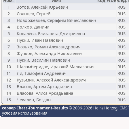
Ном.
Имя
код FIDE
ФЕД.
1
Зотов, Алексей Юрьевич
RUS
2
Солнцев, Сергей
RUS
3
Новоржевцев, Серафим Вячеславович
RUS
4
Волков, Даниил
RUS
5
Ковалёва, Елизавета Дмитриевна
RUS
6
Пукки, Иван Павлович
RUS
7
Зюзько, Роман Александрович
RUS
8
Жучков, Александр Николаевич
RUS
9
Пукки, Василий Павлович
RUS
10
Шаламберидзе, Ираклий Малхазович
RUS
11
Ли, Тимофей Андреевич
RUS
12
Кузьмин, Алексей Александрович
RUS
13
Власов, Артём Аркадьевич
RUS
14
Власова, Алиса Аркадьевна
RUS
15
Чекалин, Богдан
RUS
сервер Chess-Tournament-Results
© 2006-2026 Heinz Herzog
, CMS-
условия использования