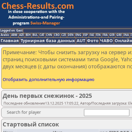
Logged on: Gast
Arabic
ARM
AZE
BIH
BUL
CAT
CHN
CRO
CZE
DEN
ENG
ESP
FAI
FIN
FRA
GER
GRE
INA
I
Главная
Турнирная база данных
AUT
Фото
ЧАВО
Онлайн
Примечание: Чтобы снизить загрузку на сервер и
страниц поисковыми системами типа Google, Yaho
двух месяцев (с даты окончания) отображаются по
Отобразить дополнительную информацию
День первых снежинок - 2025
Последнее обновление13.12.2025 17:05:22, Автор/Последняя загрузка: Ele
Search for player
Стартовый список