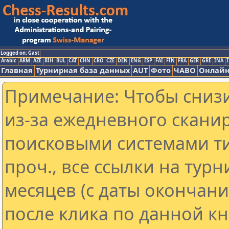
Logged on: Gast
Arabic
ARM
AZE
BIH
BUL
CAT
CHN
CRO
CZE
DEN
ENG
ESP
FAI
FIN
FRA
GER
GRE
INA
I
Главная
Турнирная база данных
AUT
Фото
ЧАВО
Онлайн
Примечание: Чтобы снизи
из-за ежедневного скани
поисковыми системами ти
проч., все ссылки на тур
месяцев (с даты окончан
после клика по данной кн