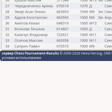
26
Ершов Максим
571348
1090
М13
3ю
Сим
27
Чередниченко Арина
670519
1070
Д
Сим
28
Эмир-Асан Эннан
663953
1049
М9
3ю
Сим
29
Адров Константин
663945
1000
М9
3ю
Алу
30
Аметов Кемал
648319
1000
М13
Сим
31
Волкова Татьяна
614607
1000
Д
Сакс
32
Казачук Владомир
722621
1000
М11
Сим
33
Осипов Максим
663958
1000
М11
Сим
34
Саприн Павел
670515
1000
М9
Сим
сервер Chess-Tournament-Results
© 2006-2026 Heinz Herzog
, CMS-
условия использования