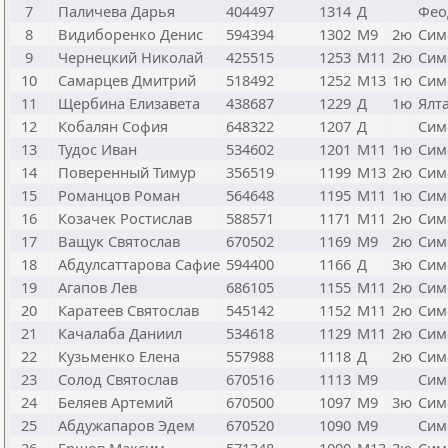
7
Паличева Дарья
404497
1314
Д
Фео
8
Видиборенко Денис
594394
1302
М9
2ю
Сим
9
Чернецкий Николай
425515
1253
М11
2ю
Сим
10
Самарцев Дмитрий
518492
1252
М13
1ю
Сим
11
Щербина Елизавета
438687
1229
Д
1ю
Ялт
12
Кобалян София
648322
1207
Д
Сим
13
Тудос Иван
534602
1201
М11
1ю
Сим
14
Поверенный Тимур
356519
1199
М13
2ю
Сим
15
Романцов Роман
564648
1195
М11
1ю
Сим
16
Козачек Ростислав
588571
1171
М11
2ю
Сим
17
Ващук Святослав
670502
1169
М9
2ю
Сим
18
Абдулсаттарова Сафие
594400
1166
Д
3ю
Сим
19
Агапов Лев
686105
1155
М11
2ю
Сим
20
Каратеев Святослав
545142
1152
М11
2ю
Сим
21
Качалаба Даниил
534618
1129
М11
2ю
Сим
22
Кузьменко Елена
557988
1118
Д
2ю
Сим
23
Солод Святослав
670516
1113
М9
Сим
24
Беляев Артемий
670500
1097
М9
3ю
Сим
25
Абдужапаров Эдем
670520
1090
М9
Сим