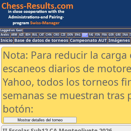
Logged on: Gast
Arabic
ARM
AZE
BIH
BUL
CAT
CHN
CRO
CZE
DEN
ENG
ESP
FAI
FIN
FRA
GER
GRE
INA
I
Inicio
Base de datos de torneos
Campeonato AUT
Imágenes
Nota: Para reducir la carga 
escaneos diarios de motor
Yahoo, todos los torneos f
semanas se muestran tras p
botón:
II Escolar Sub12 CA Monteolivete 2026