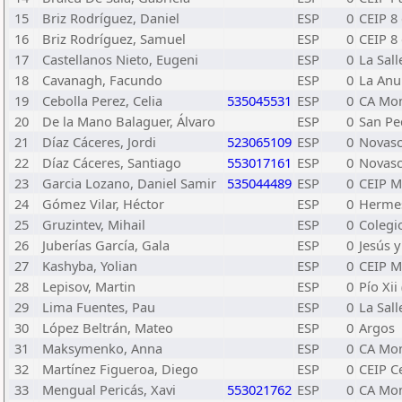
15
Briz Rodríguez, Daniel
ESP
0
CEIP 8
16
Briz Rodríguez, Samuel
ESP
0
CEIP 8
17
Castellanos Nieto, Eugeni
ESP
0
La Sall
18
Cavanagh, Facundo
ESP
0
La Anu
19
Cebolla Perez, Celia
535045531
ESP
0
CA Mon
20
De la Mano Balaguer, Álvaro
ESP
0
San Pe
21
Díaz Cáceres, Jordi
523065109
ESP
0
Novasc
22
Díaz Cáceres, Santiago
553017161
ESP
0
Novasc
23
Garcia Lozano, Daniel Samir
535044489
ESP
0
CEIP M
24
Gómez Vilar, Héctor
ESP
0
Herme
25
Gruzintev, Mihail
ESP
0
Colegi
26
Juberías García, Gala
ESP
0
Jesús y
27
Kashyba, Yolian
ESP
0
CEIP M
28
Lepisov, Martin
ESP
0
Pío Xii
29
Lima Fuentes, Pau
ESP
0
La Sall
30
López Beltrán, Mateo
ESP
0
Argos
31
Maksymenko, Anna
ESP
0
CA Mon
32
Martínez Figueroa, Diego
ESP
0
CEIP C
33
Mengual Pericás, Xavi
553021762
ESP
0
CA Mon