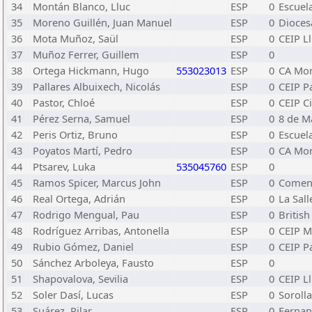
34
Montán Blanco, Lluc
ESP
0
Escuel
35
Moreno Guillén, Juan Manuel
ESP
0
Dioces
36
Mota Muñoz, Saül
ESP
0
CEIP Ll
37
Muñoz Ferrer, Guillem
ESP
0
38
Ortega Hickmann, Hugo
553023013
ESP
0
CA Mon
39
Pallares Albuixech, Nicolás
ESP
0
CEIP P
40
Pastor, Chloé
ESP
0
CEIP C
41
Pérez Serna, Samuel
ESP
0
8 de M
42
Peris Ortiz, Bruno
ESP
0
Escuel
43
Poyatos Martí, Pedro
ESP
0
CA Mon
44
Ptsarev, Luka
535045760
ESP
0
45
Ramos Spicer, Marcus John
ESP
0
Comen
46
Real Ortega, Adrián
ESP
0
La Sall
47
Rodrigo Mengual, Pau
ESP
0
British
48
Rodríguez Arribas, Antonella
ESP
0
CEIP M
49
Rubio Gómez, Daniel
ESP
0
CEIP P
50
Sánchez Arboleya, Fausto
ESP
0
51
Shapovalova, Sevilia
ESP
0
CEIP L
52
Soler Dasí, Lucas
ESP
0
Sorolla
53
Suárez, Pilar
ESP
0
Fernan