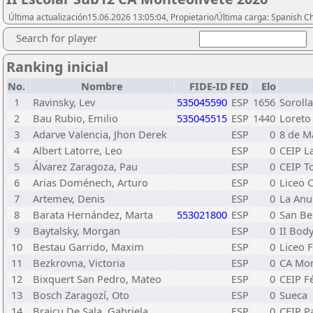
Última actualización15.06.2026 13:05:04, Propietario/Última carga: Spanish C
Search for player
Ranking inicial
No.
Nombre
FIDE-ID
FED
Elo
1
Ravinsky, Lev
535045590
ESP
1656
Sorolla
2
Bau Rubio, Emilio
535045515
ESP
1440
Loreto
3
Adarve Valencia, Jhon Derek
ESP
0
8 de M
4
Albert Latorre, Leo
ESP
0
CEIP L
5
Álvarez Zaragoza, Pau
ESP
0
CEIP T
6
Arias Doménech, Arturo
ESP
0
Liceo 
7
Artemev, Denis
ESP
0
La Anu
8
Barata Hernández, Marta
553021800
ESP
0
San Be
9
Baytalsky, Morgan
ESP
0
II Bod
10
Bestau Garrido, Maxim
ESP
0
Liceo 
11
Bezkrovna, Victoria
ESP
0
CA Mon
12
Bixquert San Pedro, Mateo
ESP
0
CEIP F
13
Bosch Zaragozí, Oto
ESP
0
Sueca
14
Braicu De Sala, Gabriela
ESP
0
CEIP P