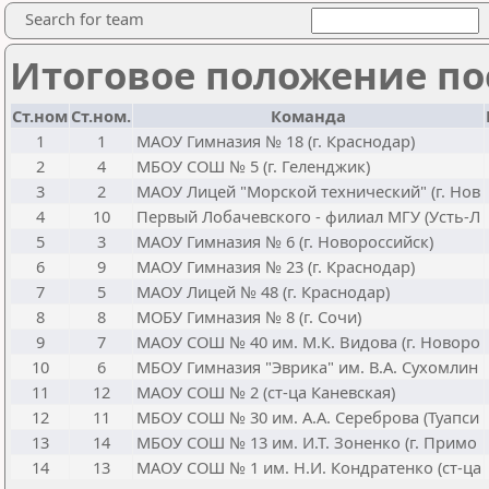
Search for team
Итоговое положение пос
Ст.ном
Ст.ном.
Команда
1
1
МАОУ Гимназия № 18 (г. Краснодар)
2
4
МБОУ СОШ № 5 (г. Геленджик)
3
2
МАОУ Лицей "Морской технический" (г. Нов
4
10
Первый Лобачевского - филиал МГУ (Усть-Л
5
3
МАОУ Гимназия № 6 (г. Новороссийск)
6
9
МАОУ Гимназия № 23 (г. Краснодар)
7
5
МАОУ Лицей № 48 (г. Краснодар)
8
8
МОБУ Гимназия № 8 (г. Сочи)
9
7
МАОУ СОШ № 40 им. М.К. Видова (г. Новоро
10
6
МБОУ Гимназия "Эврика" им. В.А. Сухомлин
11
12
МАОУ СОШ № 2 (ст-ца Каневская)
12
11
МБОУ СОШ № 30 им. А.А. Сереброва (Туапси
13
14
МБОУ СОШ № 13 им. И.Т. Зоненко (г. Примо
14
13
МАОУ СОШ № 1 им. Н.И. Кондратенко (ст-ца