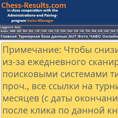
Logged on: Gast
Arabic
ARM
AZE
BIH
BUL
CAT
CHN
CRO
CZE
DEN
ENG
ESP
FAI
FIN
FRA
GER
GRE
INA
I
Главная
Турнирная база данных
AUT
Фото
ЧАВО
Онлайн
Примечание: Чтобы снизи
из-за ежедневного скани
поисковыми системами ти
проч., все ссылки на тур
месяцев (с даты окончан
после клика по данной кн