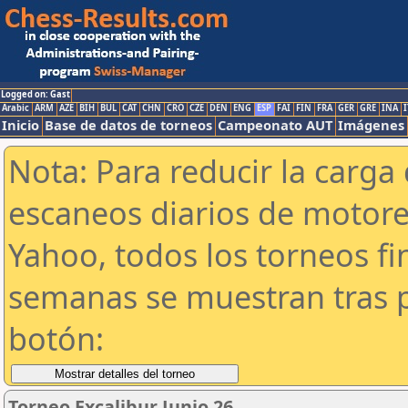
Logged on: Gast
Arabic
ARM
AZE
BIH
BUL
CAT
CHN
CRO
CZE
DEN
ENG
ESP
FAI
FIN
FRA
GER
GRE
INA
I
Inicio
Base de datos de torneos
Campeonato AUT
Imágenes
Nota: Para reducir la carga 
escaneos diarios de motor
Yahoo, todos los torneos f
semanas se muestran tras p
botón:
Torneo Excalibur Junio 26