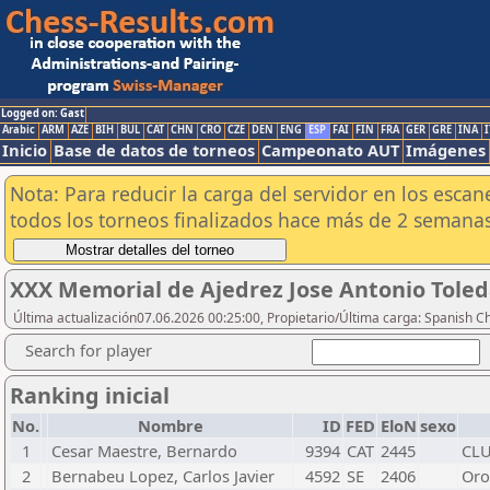
Logged on: Gast
Arabic
ARM
AZE
BIH
BUL
CAT
CHN
CRO
CZE
DEN
ENG
ESP
FAI
FIN
FRA
GER
GRE
INA
I
Inicio
Base de datos de torneos
Campeonato AUT
Imágenes
Nota: Para reducir la carga del servidor en los esc
todos los torneos finalizados hace más de 2 semanas
XXX Memorial de Ajedrez Jose Antonio Toledan
Última actualización07.06.2026 00:25:00, Propietario/Última carga: Spanish C
Search for player
Ranking inicial
No.
Nombre
ID
FED
EloN
sexo
1
Cesar Maestre, Bernardo
9394
CAT
2445
CLU
2
Bernabeu Lopez, Carlos Javier
4592
SE
2406
Or