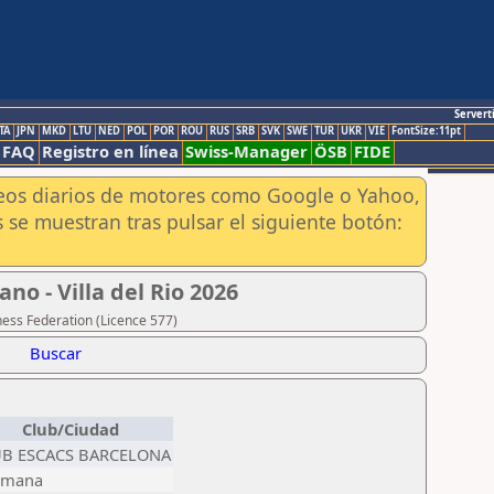
Servert
TA
JPN
MKD
LTU
NED
POL
POR
ROU
RUS
SRB
SVK
SWE
TUR
UKR
VIE
FontSize:11pt
FAQ
Registro en línea
Swiss-Manager
ÖSB
FIDE
aneos diarios de motores como Google o Yahoo,
 se muestran tras pulsar el siguiente botón:
o - Villa del Rio 2026
hess Federation (Licence 577)
Buscar
Club/Ciudad
B ESCACS BARCELONA
omana