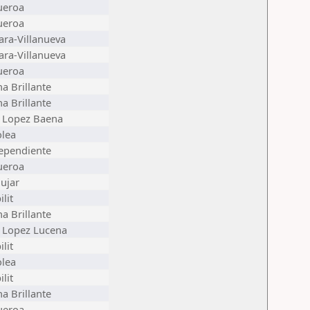
ueroa
ueroa
Jara-Villanueva
Jara-Villanueva
ueroa
na Brillante
na Brillante
 Lopez Baena
olea
ependiente
ueroa
ujar
lit
na Brillante
 Lopez Lucena
lit
olea
lit
na Brillante
ueroa