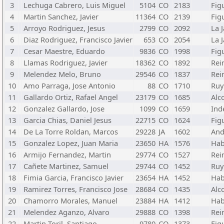
3
Lechuga Cabrero, Luis Miguel
5104
CO
2183
Fig
4
Martin Sanchez, Javier
11364
CO
2139
Fig
5
Arroyo Rodriguez, Jesus
2799
CO
2092
La 
6
Diaz Rodriguez, Francisco Javier
653
CO
2054
La 
7
Cesar Maestre, Eduardo
9836
CO
1998
Fig
8
Llamas Rodriguez, Javier
18362
CO
1892
Rei
9
Melendez Melo, Bruno
29546
CO
1837
Rei
10
Amo Parraga, Jose Antonio
88
CO
1710
Ruy
11
Gallardo Ortiz, Rafael Angel
23179
CO
1685
Alc
12
Gonzalez Gallardo, Jose
1099
CO
1659
Ind
13
Garcia Chias, Daniel Jesus
22715
CO
1624
Fig
14
De La Torre Roldan, Marcos
29228
JA
1602
And
15
Gonzalez Lopez, Juan Maria
23650
HA
1576
Habi
16
Armijo Fernandez, Martin
29774
CO
1527
Rei
17
Cañete Martinez, Samuel
29744
CO
1452
Ruy
18
Fimia Garcia, Francisco Javier
23654
HA
1452
Habi
19
Ramirez Torres, Francisco Jose
28684
CO
1435
Alc
20
Chamorro Morales, Manuel
23884
HA
1412
Habi
21
Melendez Aganzo, Alvaro
29888
CO
1398
Rei
22
Martin Toril, Santiago
9780
CO
1373
Fig