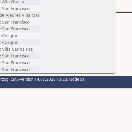
z Alta Gracia
z San Francisco
de Ajedrez Villa Mar
z San Francisco
z San Francisco
ez Cosquin
ez Cosquin
z Villa Carlos Paz
z San Francisco
z San Francisco
z San Francisco
erzog
, CMS-Version 14.07.2026 13:23, Node S1