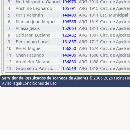
3
Hutt Alejandro Gabriel
104973
ARG
2014
Circ. de Ajedre
4
Anchino Leonardo
105791
ARG
1915
Circ. de Ajedre
5
Paris Valentin
148490
ARG
1911
Esc. Municipal 
6
Marson Juan Miguel
106585
ARG
1819
Circ. de Ajedre
7
Allasia Jesus
152064
ARG
1811
Circ. de Ajedre
8
Calderon Luciano
122432
ARG
1807
Circ. de Ajedr
9
Benzaquin Lucas
161837
ARG
1712
Circ. de Ajedr
10
Perez Miguel
156850
ARG
1674
Circ. de Ajedre
11
Chen Facundo
140406
ARG
1608
Circ. de Ajedre
12
Arnoletto Stefano
134830
ARG
1438
Circ. de Ajedre
13
Grospietro Patricio
155519
ARG
1318
Circ. de Ajedre
Servidor de Resultados de Torneos de Ajedrez
© 2006-2026 Heinz H
Aviso legal/Condiciones de uso