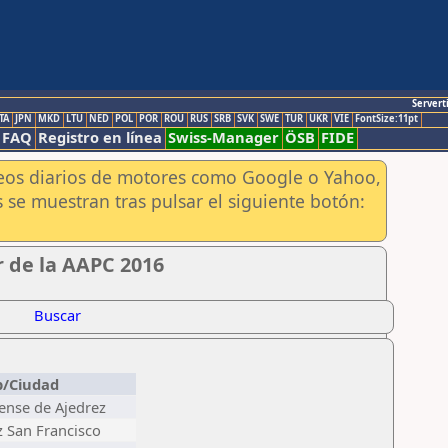
Servert
TA
JPN
MKD
LTU
NED
POL
POR
ROU
RUS
SRB
SVK
SWE
TUR
UKR
VIE
FontSize:11pt
FAQ
Registro en línea
Swiss-Manager
ÖSB
FIDE
aneos diarios de motores como Google o Yahoo,
 se muestran tras pulsar el siguiente botón:
r de la AAPC 2016
Buscar
b/Ciudad
iense de Ajedrez
z San Francisco