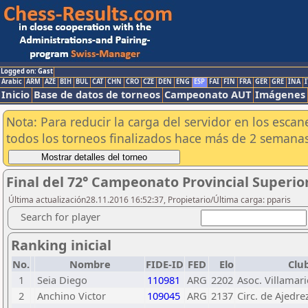
Logged on: Gast
Arabic
ARM
AZE
BIH
BUL
CAT
CHN
CRO
CZE
DEN
ENG
ESP
FAI
FIN
FRA
GER
GRE
INA
I
Inicio
Base de datos de torneos
Campeonato AUT
Imágenes
Nota: Para reducir la carga del servidor en los esc
todos los torneos finalizados hace más de 2 semanas
Final del 72° Campeonato Provincial Superio
Última actualización28.11.2016 16:52:37, Propietario/Última carga: pparis
Search for player
Ranking inicial
No.
Nombre
FIDE-ID
FED
Elo
Clu
1
Seia Diego
110981
ARG
2202
Asoc. Villamar
2
Anchino Victor
109045
ARG
2137
Circ. de Ajedre