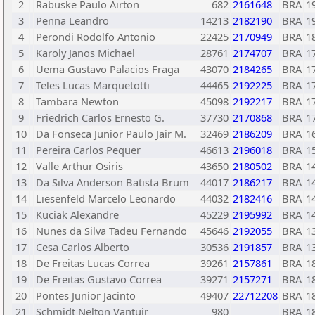
2
Rabuske Paulo Airton
682
2161648
BRA
1
3
Penna Leandro
14213
2182190
BRA
1
4
Perondi Rodolfo Antonio
22425
2170949
BRA
1
5
Karoly Janos Michael
28761
2174707
BRA
1
6
Uema Gustavo Palacios Fraga
43070
2184265
BRA
1
7
Teles Lucas Marquetotti
44465
2192225
BRA
1
8
Tambara Newton
45098
2192217
BRA
1
9
Friedrich Carlos Ernesto G.
37730
2170868
BRA
1
10
Da Fonseca Junior Paulo Jair M.
32469
2186209
BRA
1
11
Pereira Carlos Pequer
46613
2196018
BRA
1
12
Valle Arthur Osiris
43650
2180502
BRA
1
13
Da Silva Anderson Batista Brum
44017
2186217
BRA
1
14
Liesenfeld Marcelo Leonardo
44032
2182416
BRA
1
15
Kuciak Alexandre
45229
2195992
BRA
1
16
Nunes da Silva Tadeu Fernando
45646
2192055
BRA
1
17
Cesa Carlos Alberto
30536
2191857
BRA
1
18
De Freitas Lucas Correa
39261
2157861
BRA
1
19
De Freitas Gustavo Correa
39271
2157271
BRA
1
20
Pontes Junior Jacinto
49407
22712208
BRA
1
21
Schmidt Nelton Vantuir
980
BRA
1