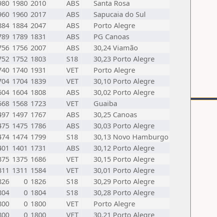
980
1980
2010
ABS
Santa Rosa
960
1960
2017
ABS
Sapucaia do Sul
884
1884
2047
ABS
Porto Alegre
789
1789
1831
ABS
PG Canoas
756
1756
2007
ABS
30,24 Viamão
752
1752
1803
S18
30,23 Porto Alegre
740
1740
1931
VET
Porto Alegre
704
1704
1839
VET
30,10 Porto Alegre
604
1604
1808
ABS
30,02 Porto Alegre
568
1568
1723
VET
Guaiba
497
1497
1767
ABS
30,25 Canoas
475
1475
1786
ABS
30,03 Porto Alegre
474
1474
1799
S18
30,13 Novo Hamburgo
401
1401
1731
ABS
30,12 Porto Alegre
375
1375
1686
VET
30,15 Porto Alegre
311
1311
1584
VET
30,01 Porto Alegre
826
0
1826
S18
30,29 Porto Alegre
804
0
1804
S18
30,28 Porto Alegre
800
0
1800
VET
Porto Alegre
800
0
1800
VET
30,21 Porto Alegre