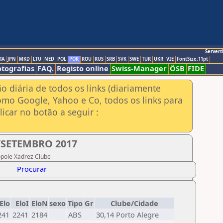
Servert
TA
JPN
MKD
LTU
NED
POL
POR
ROU
RUS
SRB
SVK
SWE
TUR
UKR
VIE
FontSize:11pt
otografias
FAQ.
Registo online
Swiss-Manager
ÖSB
FIDE
ão diária de todos os links (diariamente
omo Google, Yahoo e Co, todos os links para
icar no botão a seguir :
/SETEMBRO 2017
ópole Xadrez Clube
Procurar
Elo
EloI
EloN
sexo
Tipo
Gr
Clube/Cidade
241
2241
2184
ABS
30,14 Porto Alegre