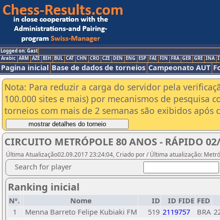
Logged on: Gast
Arabic
ARM
AZE
BIH
BUL
CAT
CHN
CRO
CZE
DEN
ENG
ESP
FAI
FIN
FRA
GER
GRE
INA
I
Pagina inicial
Base de dados de torneios
Campeonato AUT
F
Nota: Para reduzir a carga do servidor pela verificaç
100.000 sites e mais) por mecanismos de pesquisa c
torneios com mais de 2 semanas são exibidos após cl
CIRCUITO METRÓPOLE 80 ANOS - RÁPIDO 02
Última Atualização02.09.2017 23:24:04, Criado por / Última atualização: Metr
Search for player
Ranking inicial
Nº.
Nome
ID
ID FIDE
FED
1
Menna Barreto Felipe Kubiaki FM
519
2119757
BRA
2