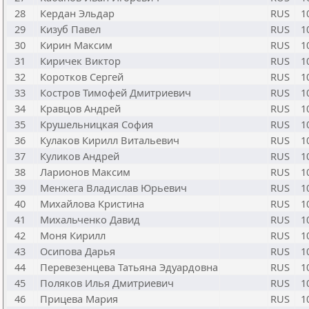
28
Кердан Эльдар
RUS
1
29
Кизуб Павел
RUS
1
30
Кирин Максим
RUS
1
31
Киричек Виктор
RUS
1
32
Коротков Сергей
RUS
1
33
Костров Тимофей Дмитриевич
RUS
1
34
Кравцов Андрей
RUS
1
35
Крушельницкая София
RUS
1
36
Кулаков Кирилл Витальевич
RUS
1
37
Куликов Андрей
RUS
1
38
Ларионов Максим
RUS
1
39
Менжега Владислав Юрьевич
RUS
1
40
Михайлова Кристина
RUS
1
41
Михальченко Давид
RUS
1
42
Моня Кирилл
RUS
1
43
Осипова Дарья
RUS
1
44
Перевезенцева Татьяна Эдуардовна
RUS
1
45
Поляков Илья Дмитриевич
RUS
1
46
Прицева Мария
RUS
1