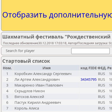
Отобразить дополнительну
Шахматный фестиваль "Рождественский 2
Последнее обновление30.12.2018 17:03:18, Автор/Последняя загрузка: St.
Search for player
Стартовый список
Ном.
Имя
код FIDE
ФЕД.
Ре
1
Коробкин Александр Сергеевич
RUS
1
2
Ли Артем Александрович
34345795
RUS
1
3
Макаренко Иван Павлович
RUS
1
4
Скрыдлов Никон
RUS
1
5
Вятсков Алексей
RUS
1
6
Пастух Кирилл Андреевич
RUS
1
7
Король Алиса
RUS
1