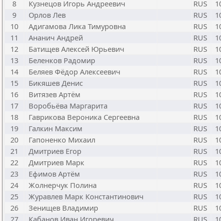
8
Кузнецов Игорь Андреевич
RUS
1
9
Орлов Лев
RUS
1
10
Адигамова Лика Тимуровна
RUS
1
11
Ананич Андрей
RUS
1
12
Батищев Алексей Юрьевич
RUS
1
13
Беленков Радомир
RUS
1
14
Беляев Фёдор Алексеевич
RUS
1
15
Бикяшев Денис
RUS
1
16
Витязев Артём
RUS
1
17
Воробьёва Маргарита
RUS
1
18
Гаврикова Вероника Сергеевна
RUS
1
19
Галкин Максим
RUS
1
20
Гапоненко Михаил
RUS
1
21
Дмитриев Егор
RUS
1
22
Дмитриев Марк
RUS
1
23
Ефимов Артём
RUS
1
24
Жолнерчук Полина
RUS
1
25
Журавлев Марк Константинович
RUS
1
26
Зенищев Владимир
RUS
1
27
Кабанов Иван Игоревич
RUS
1