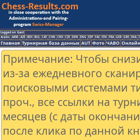
Logged on: Gast
Arabic
ARM
AZE
BIH
BUL
CAT
CHN
CRO
CZE
DEN
ENG
ESP
FAI
FIN
FRA
GER
GRE
INA
I
Главная
Турнирная база данных
AUT
Фото
ЧАВО
Онлайн
Примечание: Чтобы снизи
из-за ежедневного скани
поисковыми системами ти
проч., все ссылки на тур
месяцев (с даты окончан
после клика по данной кн