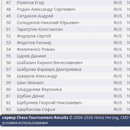
47
Разяпов Егор
RUS
1
48
Родин Александр Сергеевич
RUS
1
49
Ситдиков Андрей
RUS
1
50
Солодилов Николай Юрьевич
RUS
1
51
Таратутин Константин
RUS
1
52
Федоров Сергей
RUS
1
53
Федотов Ратмир
RUS
1
54
Филипенко Роман
RUS
1
55
Царев Даниил
RUS
1
56
Шабалин Кирилл Вячеславович
RUS
1
57
Шаброва Варвара Дмитриевна
RUS
1
58
Шамров Александр
RUS
1
59
Шин Михаил
RUS
1
60
Шкруднева Вероника
RUS
1
61
Шубин Денис
RUS
1
62
Щебуняев Георгий Николаевич
RUS
1
63
Щербакова Софья
RUS
1
сервер Chess-Tournament-Results
© 2006-2026 Heinz Herzog
, CMS-
условия использования