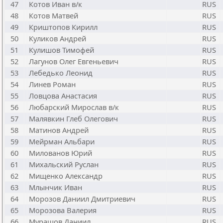
47
Котов Иван в/к
RUS
48
Котов Матвей
RUS
49
Криштопов Кирилл
RUS
50
Куликов Андрей
RUS
51
Кулишов Тимофей
RUS
52
Лагунов Олег Евгеньевич
RUS
53
Лебедько Леонид
RUS
54
Линев Роман
RUS
55
Ловцова Анастасия
RUS
56
Любарский Мирослав в/к
RUS
57
Малявкин Глеб Олегович
RUS
58
Матинов Андрей
RUS
59
Мейрман Альбари
RUS
60
Милованов Юрий
RUS
61
Михальский Руслан
RUS
62
Мищенко Александр
RUS
63
Млынчик Иван
RUS
64
Морозов Даниил Дмитриевич
RUS
65
Морозова Валерия
RUS
66
Мурашов Даниил
RUS