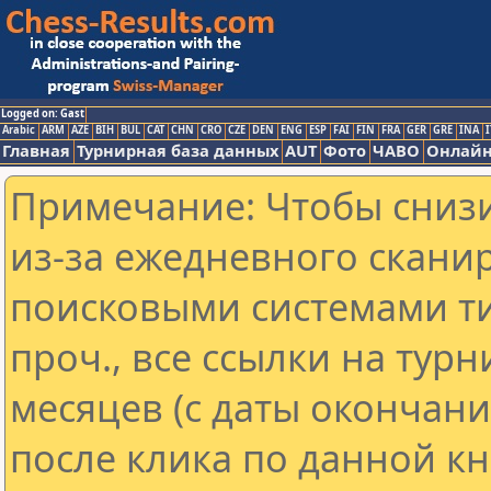
Logged on: Gast
Arabic
ARM
AZE
BIH
BUL
CAT
CHN
CRO
CZE
DEN
ENG
ESP
FAI
FIN
FRA
GER
GRE
INA
I
Главная
Турнирная база данных
AUT
Фото
ЧАВО
Онлайн
Примечание: Чтобы снизи
из-за ежедневного скани
поисковыми системами ти
проч., все ссылки на тур
месяцев (с даты окончан
после клика по данной кн