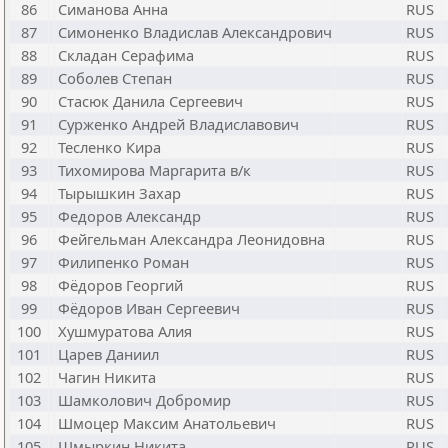
86
Симанова Анна
RUS
87
Симоненко Владислав Александрович
RUS
88
Складан Серафима
RUS
89
Соболев Степан
RUS
90
Стасюк Данила Сергеевич
RUS
91
Сурженко Андрей Владиславович
RUS
92
Тесленко Кира
RUS
93
Тихомирова Маргарита в/к
RUS
94
Тырышкин Захар
RUS
95
Федоров Александр
RUS
96
Фейгельман Александра Леонидовна
RUS
97
Филипенко Роман
RUS
98
Фёдоров Георгий
RUS
99
Фёдоров Иван Сергеевич
RUS
100
Хушмуратова Алия
RUS
101
Царев Даниил
RUS
102
Чагин Никита
RUS
103
Шамколович Добромир
RUS
104
Шмоцер Максим Анатольевич
RUS
105
Шмыркин Никита
RUS