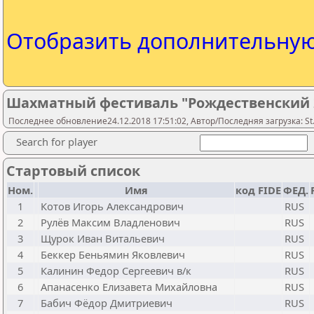
Отобразить дополнительну
Шахматный фестиваль "Рождественский 2
Последнее обновление24.12.2018 17:51:02, Автор/Последняя загрузка: St.
Search for player
Стартовый список
Ном.
Имя
код FIDE
ФЕД.
1
Котов Игорь Александрович
RUS
2
Рулёв Максим Владленович
RUS
3
Щурок Иван Витальевич
RUS
4
Беккер Беньямин Яковлевич
RUS
5
Калинин Федор Сергеевич в/к
RUS
6
Апанасенко Елизавета Михайловна
RUS
7
Бабич Фёдор Дмитриевич
RUS