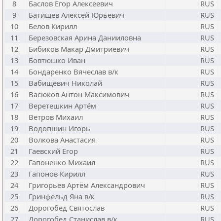
8
Баслов Егор Алексеевич
RUS
9
Батищев Алексей Юрьевич
RUS
10
Белов Кирилл
RUS
11
Березовская Арина Данииловна
RUS
12
Бибиков Макар Дмитриевич
RUS
13
Бовтюшко Иван
RUS
14
Бондаренко Вячеслав в/к
RUS
15
Вабищевич Николай
RUS
16
Васюков Антон Максимович
RUS
17
Веретешкин Артём
RUS
18
Ветров Михаил
RUS
19
Водопшин Игорь
RUS
20
Волкова Анастасия
RUS
21
Гаевский Егор
RUS
22
Гапоненко Михаил
RUS
23
Гапонов Кирилл
RUS
24
Григорьев Артём Александрович
RUS
25
Гринфельд Яна в/к
RUS
26
Дорогобед Святослав
RUS
27
Дорогобед Станислав в/к
RUS