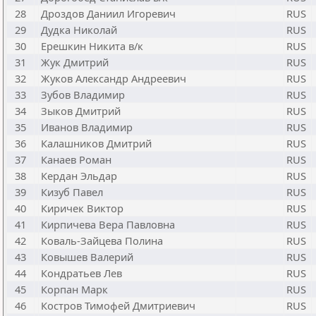
28
Дроздов Даниил Игоревич
RUS
29
Дудка Николай
RUS
30
Ерешкин Никита в/к
RUS
31
Жук Дмитрий
RUS
32
Жуков Александр Андреевич
RUS
33
Зубов Владимир
RUS
34
Зыков Дмитрий
RUS
35
Иванов Владимир
RUS
36
Калашников Дмитрий
RUS
37
Канаев Роман
RUS
38
Кердан Эльдар
RUS
39
Кизуб Павел
RUS
40
Киричек Виктор
RUS
41
Кирпичева Вера Павловна
RUS
42
Коваль-Зайцева Полина
RUS
43
Ковышев Валерий
RUS
44
Кондратьев Лев
RUS
45
Корпан Марк
RUS
46
Костров Тимофей Дмитриевич
RUS