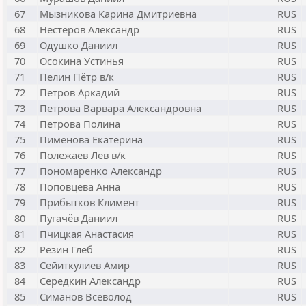
67
Мызникова Карина Дмитриевна
RUS
68
Нестеров Александр
RUS
69
Одушко Даниил
RUS
70
Осокина Устинья
RUS
71
Пелин Пётр в/к
RUS
72
Петров Аркадий
RUS
73
Петрова Варвара Александровна
RUS
74
Петрова Полина
RUS
75
Пименова Екатерина
RUS
76
Полежаев Лев в/к
RUS
77
Пономаренко Александр
RUS
78
Поповцева Анна
RUS
79
Прибытков Климент
RUS
80
Пугачёв Даниил
RUS
81
Пчицкая Анастасия
RUS
82
Резин Глеб
RUS
83
Сейиткулиев Амир
RUS
84
Середкин Александр
RUS
85
Симанов Всеволод
RUS