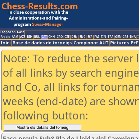
Logged on: Gast
Arabic
ARM
AZE
BIH
BUL
CAT
CHN
CRO
CZE
DEN
ENG
ESP
FAI
FIN
FRA
GER
GRE
INA
I
Inici
Base de dades de torneigs
Campionat AUT
Pictures
P+F
Note: To reduce the server 
of all links by search engin
and Co, all links for tourn
weeks (end-date) are shown 
following button:
Fase previa Sub8 Pla de Lleida del Campiona