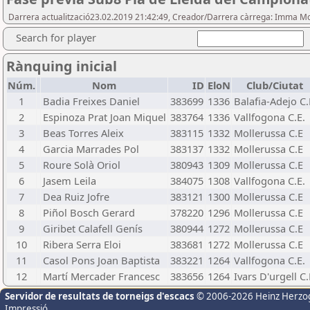
Darrera actualització23.02.2019 21:42:49, Creador/Darrera càrrega: Imma M
Search for player
Rànquing inicial
Núm.
Nom
ID
EloN
Club/Ciutat
1
Badia Freixes Daniel
383699
1336
Balafia-Adejo C.
2
Espinoza Prat Joan Miquel
383764
1336
Vallfogona C.E.
3
Beas Torres Aleix
383115
1332
Mollerussa C.E
4
Garcia Marrades Pol
383137
1332
Mollerussa C.E
5
Roure Solà Oriol
380943
1309
Mollerussa C.E
6
Jasem Leila
384075
1308
Vallfogona C.E.
7
Dea Ruiz Jofre
383121
1300
Mollerussa C.E
8
Piñol Bosch Gerard
378220
1296
Mollerussa C.E
9
Giribet Calafell Genís
380944
1272
Mollerussa C.E
10
Ribera Serra Eloi
383681
1272
Mollerussa C.E
11
Casol Pons Joan Baptista
383221
1264
Vallfogona C.E.
12
Martí Mercader Francesc
383656
1264
Ivars D'urgell C.
Servidor de resultats de torneigs d'escacs
© 2006-2026 Heinz Herzo
Impressió