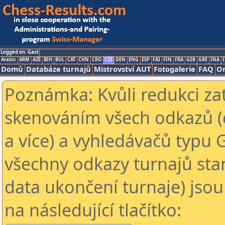
Logged on: Gast
Arabic
ARM
AZE
BIH
BUL
CAT
CHN
CRO
CZE
DEN
ENG
ESP
FAI
FIN
FRA
GER
GRE
INA
I
Domů
Databáze turnajů
Mistrovství AUT
Fotogalerie
FAQ
On
Poznámka: Kvůli redukci za
skenováním všech odkazů (
a více) a vyhledávačů typu 
všechny odkazy turnajů star
data ukončení turnaje) jsou
na následující tlačítko: