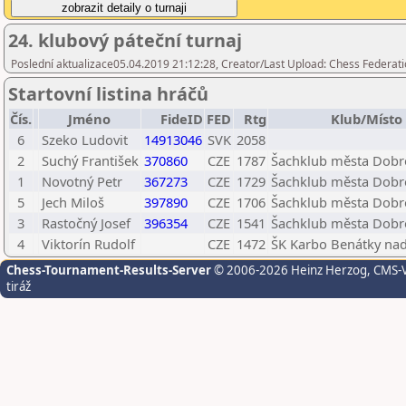
24. klubový páteční turnaj
Poslední aktualizace05.04.2019 21:12:28, Creator/Last Upload: Chess Federati
Startovní listina hráčů
Čís.
Jméno
FideID
FED
Rtg
Klub/Místo
6
Szeko Ludovit
14913046
SVK
2058
2
Suchý František
370860
CZE
1787
Šachklub města Dobrov
1
Novotný Petr
367273
CZE
1729
Šachklub města Dobrov
5
Jech Miloš
397890
CZE
1706
Šachklub města Dobrov
3
Rastočný Josef
396354
CZE
1541
Šachklub města Dobrov
4
Viktorín Rudolf
CZE
1472
ŠK Karbo Benátky nad
Chess-Tournament-Results-Server
© 2006-2026 Heinz Herzog
, CMS-
tiráž