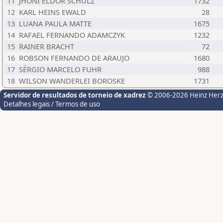
11
JHONI ELDOR SCHULZ
1732
12
KARL HEINS EWALD
28
13
LUANA PAULA MATTE
1675
14
RAFAEL FERNANDO ADAMCZYK
1232
15
RAINER BRACHT
72
16
ROBSON FERNANDO DE ARAUJO
1680
17
SÉRGIO MARCELO FUHR
988
18
WILSON WANDERLEI BOROSKE
1731
Servidor de resultados de torneio de xadrez
© 2006-2026 Heinz Her
Detalhes legais / Termos de uso