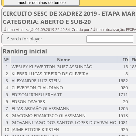
CIRCUITO SESC DE XADREZ 2019 - ETAPA 
CATEGORIA: ABERTO E SUB-20
Última Atualização01.09.2019 22:49:34, Criado por / Última atualização: FEX
Search for player
Ranking inicial
Nº.
Nome
ID
El
1
WESLEY KLEWERTON GUEZ ASSUNÇÃO
15
18
2
KLEBER LUCAS RIBEIRO DE OLIVEIRA
8
3
ALEXANDRE LUIZ STEIN
1682
4
CLEVERSON CLAUDIANO
980
5
EDISON IRINEU ERHART
1711
6
EDSON TAVARES
20
7
ELIAS ABRAÃO GLASSMANN
1205
8
GIACOMO FRANCISCO GLASSMANN
1513
9
GIOVANNI IAGO DOS SANTOS LOPES D CARVALHO
1081
10
JAIME ETTORE KIRSTEN
926