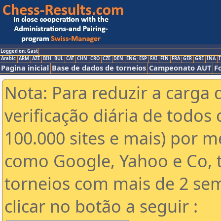
Logged on: Gast
Arabic
ARM
AZE
BIH
BUL
CAT
CHN
CRO
CZE
DEN
ENG
ESP
FAI
FIN
FRA
GER
GRE
INA
I
Pagina inicial
Base de dados de torneios
Campeonato AUT
F
Nota: Para reduzir a carga 
verificação diária de todos 
100.000 sites e mais) por 
como Google, Yahoo e Co, t
torneios com mais de 2 se
clicar no botão a seguir :