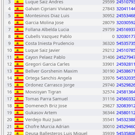
3
Luque Saiz Andres
29599
2451079
4
Galvan Cipriani Viviana
27843
3204114
5
Montesinos Diaz Luis
30952
2455346
6
Garcia Molina Jose
28079
3203059
7
Follana Albelda Lucia
29759
2451693
8
Cubells Vazquez Pablo
0
3203017
9
Costa Iniesta Prudencio
36320
5453573
10
Luque Saiz Javier
29212
2451078
11
Cayon Pelaez Pablo
31406
2452794
12
Gregori Garcia Carles
33901
2459281
13
Bellver Gorshenin Maxim
30190
2453867
14
Ortega Sanchis Angela
33976
5453203
15
Ordonez Carrasco Jorge
29740
2452982
16
Movsisyan Tigran
32574
2458136
17
Tomas Parra Samuel
31116
2456033
18
Domenech Briz Jose
29827
3208391
19
Gukasov Artem
36344
2458011
20
Verdejo Ruiz Juan
35541
5453238
21
Chofre Murcia Adrian
30010
2452946
22
Deusa Ballesteros Luis Miguel
35939
5453580