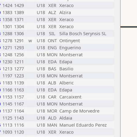
7
1424
1429
U18
XER
Xeraco
0
1383
1389
U18
ALZ
Alzira
8
1358
1371
U18
XER
Xeraco
1
1301
1304
U18
XER
Xeraco
4
1288
1306
U18
SIL
Silla Bosch Serynsis SL
8
1278
1291
w
U18
ONT
Ontinyent
9
1271
1293
U18
ENG
Enguerino
8
1248
1256
U18
MON
Montserrat
9
1230
1211
U18
EDA
Edapa
5
1213
1277
U18
BAS
Basilio
1
1197
1223
U18
MON
Montserrat
6
1183
1139
U18
ALB
Alberic
0
1166
1163
U18
EDA
Edapa
0
1153
1157
U18
CAR
Carcaixent
0
1145
1167
U18
MON
Montserrat
0
1137
1164
U18
MOR
Camp de Morvedre
1
1125
1143
U18
ALD
Aldaia
6
1113
1116
U18
MAN
Manuel Eduardo Perez
7
1093
1120
U18
XER
Xeraco