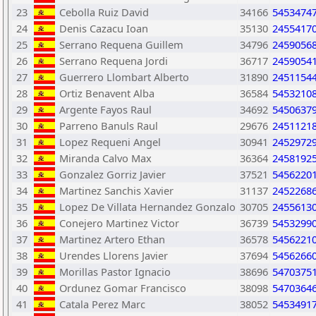
23
Cebolla Ruiz David
34166
5453474
24
Denis Cazacu Ioan
35130
2455417
25
Serrano Requena Guillem
34796
2459056
26
Serrano Requena Jordi
36717
2459054
27
Guerrero Llombart Alberto
31890
2451154
28
Ortiz Benavent Alba
36584
5453210
29
Argente Fayos Raul
34692
5450637
30
Parreno Banuls Raul
29676
2451121
31
Lopez Requeni Angel
30941
2452972
32
Miranda Calvo Max
36364
2458192
33
Gonzalez Gorriz Javier
37521
5456220
34
Martinez Sanchis Xavier
31137
2452268
35
Lopez De Villata Hernandez Gonzalo
30705
2455613
36
Conejero Martinez Victor
36739
5453299
37
Martinez Artero Ethan
36578
5456221
38
Urendes Llorens Javier
37694
5456266
39
Morillas Pastor Ignacio
38696
5470375
40
Ordunez Gomar Francisco
38098
5470364
41
Catala Perez Marc
38052
5453491