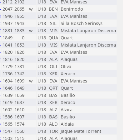
3
2112
2102
U18
EVA
EVA Manises
4
2047
2065
w
U18
BEN
Benimodo
8
1946
1955
U18
EVA
EVA Manises
2
1937
1943
U18
SIL
Silla Bosch Serinsys
7
1881
1883
w
U18
MIS
Mislata Lanjaron Discema
7
1849
0
U18
QUA
Quart
5
1841
1853
U18
MIS
Mislata Lanjaron Discema
5
1820
1826
U18
EVA
EVA Manises
7
1816
1820
U18
ALA
Alaquas
1
1779
1781
U18
OLI
Oliva
1
1736
1742
U18
XER
Xeraco
5
1694
1699
w
U18
EVA
EVA Manises
6
1646
1649
U18
QRT
Quart
4
1639
1659
U18
BAS
Basilio
2
1619
1637
U18
XER
Xeraco
2
1602
1610
U18
ALZ
Alzira
2
1586
1607
U18
BAS
Basilio
8
1565
1574
U18
ALD
Aldaia
0
1547
1560
U18
TOR
Jaque Mate Torrent
8
1503
1515
U18
ALA
Alaquas