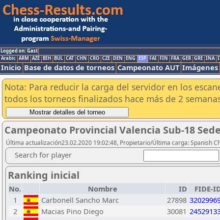
Logged on: Gast
Arabic
ARM
AZE
BIH
BUL
CAT
CHN
CRO
CZE
DEN
ENG
ESP
FAI
FIN
FRA
GER
GRE
INA
I
Inicio
Base de datos de torneos
Campeonato AUT
Imágenes
Nota: Para reducir la carga del servidor en los esc
todos los torneos finalizados hace más de 2 semanas
Campeonato Provincial Valencia Sub-18 Sed
Última actualización23.02.2020 19:02:48, Propietario/Última carga: Spanish C
Search for player
Ranking inicial
No.
Nombre
ID
FIDE-I
1
Carbonell Sancho Marc
27898
3202996
2
Macias Pino Diego
30081
2452913