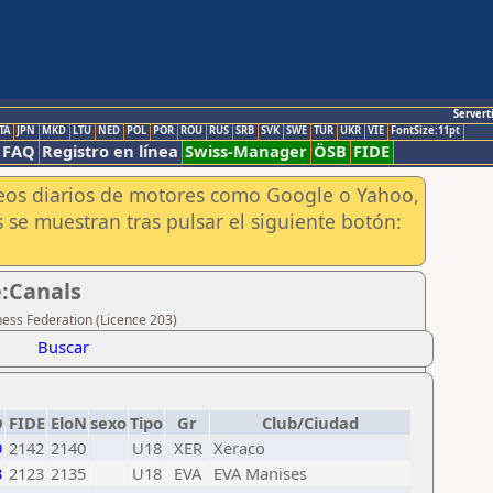
Servert
TA
JPN
MKD
LTU
NED
POL
POR
ROU
RUS
SRB
SVK
SWE
TUR
UKR
VIE
FontSize:11pt
FAQ
Registro en línea
Swiss-Manager
ÖSB
FIDE
aneos diarios de motores como Google o Yahoo,
 se muestran tras pulsar el siguiente botón:
e:Canals
hess Federation (Licence 203)
Buscar
D
FIDE
EloN
sexo
Tipo
Gr
Club/Ciudad
9
2142
2140
U18
XER
Xeraco
3
2123
2135
U18
EVA
EVA Manises